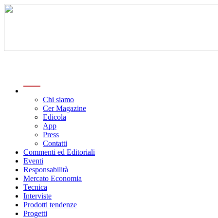
menu
Chi siamo
Cer Magazine
Edicola
App
Press
Contatti
Commenti ed Editoriali
Eventi
Responsabilità
Mercato Economia
Tecnica
Interviste
Prodotti tendenze
Progetti