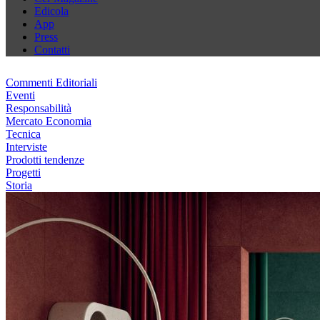
Edicola
App
Press
Contatti
Commenti Editoriali
Eventi
Responsabilità
Mercato Economia
Tecnica
Interviste
Prodotti tendenze
Progetti
Storia