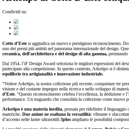
Condividi su:
Cotto d’Este
si aggiudica un nuovo e prestigioso riconoscimento. D
uno dei premi più ambiti nel panorama internazionale del design. Quest
ceramica, dell’architettura e del design di alta gamma,
premiando l’
Dal 1954, l’iF Design Award seleziona le migliori espressioni del desig
partecipato alla competizione. In questo contesto, Arketipo si è distinta
equilibrio tra artigianalità e innovazione industriale.
“Vedere Arketipo, la nostra collezione più recente, conquistare tre p
visione e del costante impegno nella ricerca e nello sviluppo di materia
d’Este
. “Questo riconoscimento celebra l’eccellenza, la dedizione e l’id
performance. Un traguardo che consolida la collezione come nuovo punt
Arketipo è una materia inedita
, pensata per ridefinire il linguaggi
materiche.
Due anime ne esaltano la versatilità
: vibrante e sfaccetta
d’accento nelle lastre ultrasottili
3plus
ampliano le possibilità composit