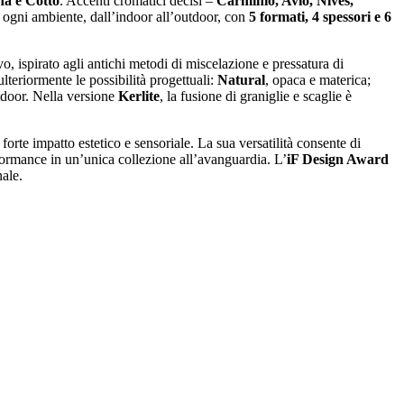
a e Cotto
. Accenti cromatici decisi –
Carminio, Avio, Nives,
er ogni ambiente, dall’indoor all’outdoor, con
5 formati, 4 spessori e 6
vo, ispirato agli antichi metodi di miscelazione e pressatura di
lteriormente le possibilità progettuali:
Natural
, opaca e materica;
tdoor. Nella versione
Kerlite
, la fusione di graniglie e scaglie è
forte impatto estetico e sensoriale. La sua versatilità consente di
formance in un’unica collezione all’avanguardia. L’
iF Design Award
ale.