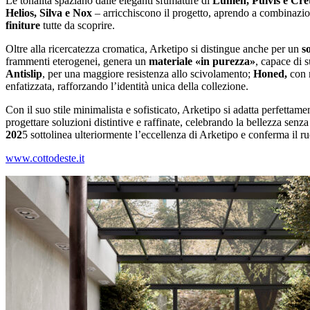
Le tonalità spaziano dalle eleganti sfumature di
Lumen, Pulvis e Cre
Helios, Silva e Nox
– arricchiscono il progetto, aprendo a combinazioni
finiture
tutte da scoprire.
Oltre alla ricercatezza cromatica, Arketipo si distingue anche per un
s
frammenti eterogenei, genera un
materiale «in purezza»
, capace di s
Antislip
, per una maggiore resistenza allo scivolamento;
Honed,
con r
enfatizzata, rafforzando l’identità unica della collezione.
Con il suo stile minimalista e sofisticato, Arketipo si adatta perfettame
progettare soluzioni distintive e raffinate, celebrando la bellezza se
202
5 sottolinea ulteriormente l’eccellenza di Arketipo e conferma il
www.cottodeste.it