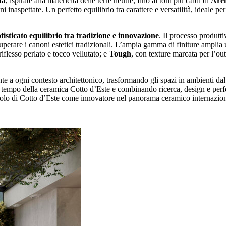
ta
, ispirate alla matericità delle terre neutre, fino ai toni più caldi di
Aren
 inaspettate. Un perfetto equilibrio tra carattere e versatilità, ideale p
ofisticato equilibrio tra tradizione e innovazione
. Il processo produtti
uperare i canoni estetici tradizionali. L’ampia gamma di finiture amplia u
iflesso perlato e tocco vellutato; e
Tough
, con texture marcata per l’ou
nte a ogni contesto architettonico, trasformando gli spazi in ambienti dal 
nza tempo della ceramica Cotto d’Este e combinando ricerca, design e per
 ruolo di Cotto d’Este come innovatore nel panorama ceramico internazion