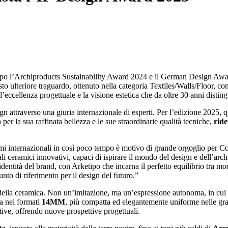
opo l’Archiproducts Sustainability Award 2024 e il German Design Aw
o ulteriore traguardo, ottenuto nella categoria Textiles/Walls/Floor, co
eccellenza progettuale e la visione estetica che da oltre 30 anni distin
n attraverso una giuria internazionale di esperti. Per l’edizione 2025, q
 per la sua raffinata bellezza e le sue straordinarie qualità tecniche,
ride
remi internazionali in così poco tempo è motivo di grande orgoglio per C
li ceramici innovativi, capaci di ispirare il mondo del design e dell’arch
entità del brand, con Arketipo che incarna il perfetto equilibrio tra moder
o di riferimento per il design del futuro.”
o della ceramica. Non un’imitazione, ma un’espressione autonoma, in cui 
ta nei formati
14MM
, più compatta ed elegantemente uniforme nelle gra
ive, offrendo nuove prospettive progettuali.