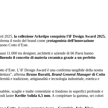
ard 2025,
la collezione Arketipo conquista l’iF Design Award 2025,
nferma il ruolo del brand come p
rotagonista dell’innovazione
guono Cotto d’Este.
uasi 11.000 tra designer, architetti e aziende di 66 Paesi hanno
finendo il concetto di materia ceramica grazie a un perfetto
otto d’Este. L’iF Design Award è una conferma tangibile della nostra
itettura”, afferma
Bruno Buratti,
Brand General Manager
di Cotto
nità e tradizione, artigianalità e tecnologia industriale, estetica e
sabbie, scaglie e malte cementizie si fondono in superfici profonde e
ndi lastre
Kerlite Solida 6,5 mm
. A completare la gamma, sei colori