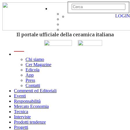
LOGIN
Il portale ufficiale della ceramica italiana
menu
Chi siamo
Cer Magazine
Edicola
App
Press
Contatti
Commenti ed Editoriali
Eventi
Responsabilità
Mercato Economia
Tecnica
Interviste
Prodotti tendenze
Progetti