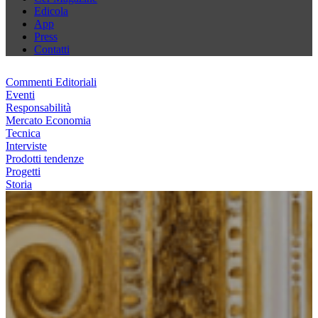
Edicola
App
Press
Contatti
Commenti Editoriali
Eventi
Responsabilità
Mercato Economia
Tecnica
Interviste
Prodotti tendenze
Progetti
Storia