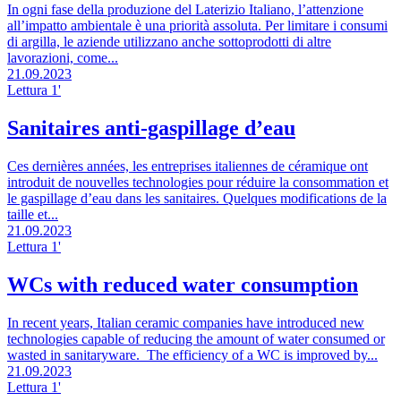
In ogni fase della produzione del Laterizio Italiano, l’attenzione
all’impatto ambientale è una priorità assoluta. Per limitare i consumi
di argilla, le aziende utilizzano anche sottoprodotti di altre
lavorazioni, come...
21.09.2023
Lettura 1'
Sanitaires anti-gaspillage d’eau
Ces dernières années, les entreprises italiennes de céramique ont
introduit de nouvelles technologies pour réduire la consommation et
le gaspillage d’eau dans les sanitaires. Quelques modifications de la
taille et...
21.09.2023
Lettura 1'
WCs with reduced water consumption
In recent years, Italian ceramic companies have introduced new
technologies capable of reducing the amount of water consumed or
wasted in sanitaryware. The efficiency of a WC is improved by...
21.09.2023
Lettura 1'