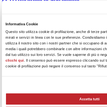
ambientale
Lo sapevi che la Ceramica Italiana contribuisce al conseguimento
delle più importanti certificazioni di sostenibilità ambientale degli
Informativa Cookie
edifici? La ceramica è un materiale ideale per l’uso residenziale ed
architettonico perché...
Questo sito utilizza cookie di profilazione, anche di terze par
13.10.2022
mirati e servizi in linea con le sue preferenze. Condividiamo i
Lettura 1'
utilizza il nostro sito con i nostri partner che si occupano di a
Sostenibilità trasparente con l’EPD
media i quali potrebbero combinarle con altre informazioni ch
dal tuo utilizzo sui loro servizi. Se vuole saperne di più o neg
Vuoi la certezza di utilizzare un materiale sostenibile per i tuoi
clicchi qui
. Il consenso può essere espresso cliccando sul ta
progetti? La Ceramica Italiana è dotata dell’EPD settoriale, la
cookie di profilazione può negare il consenso sul tasto "Rifiut
Dichiarazione Ambientale di Prodotto che attesta in modo
trasparente le...
05.10.2022
Lettura 1'
99% di scarti riutilizzati
Accetta tutti
Lo sapevi che la produzione della Ceramica Italiana è focalizzata
sulla riduzione di consumi e sprechi di risorse naturali? Il 99,5%