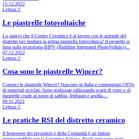
15.12.2022
Lettura 1'
Le piastrelle fotovoltaiche
Lo sapevi che il Centro Ceramico è al lavoro con le aziende del
distretto per studiare la prima piastrella fotovoltaica? Il progetto si
basa sulla tecnologia BIPV (Building Integrated PhotoVoltaics)...
07.12.2022
Lettura 1'
Cosa sono le piastrelle Wincer?
Conosci le piastrelle Wincer? Nascono in Italia e contengono l’85%
di materiali riciclati. Sono realizzate utilizzando scarti di vetro e di
piastrelle crude al posto di sabbia, feldspati e argilla....
09.11.2022
Lettura 1'
Le pratiche RSI del distretto ceramico
Il benessere dei lavoratori e della Comunità è un fattore
imprescindibile per la Ceramica Italiana. Negli anni sono state