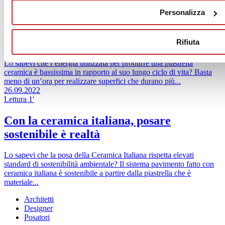
degli scarti di lavorazione, sia crudi che cotti, è...
27.09.2022
Personalizza
Lettura 1'
La cottura della ceramica italiana
Rifiuta
Lo sapevi che l’energia utilizzata per produrre una piastrella
ceramica è bassissima in rapporto al suo lungo ciclo di vita? Basta
meno di un’ora per realizzare superfici che durano più...
26.09.2022
Lettura 1'
Con la ceramica italiana, posare
sostenibile è realtà
Lo sapevi che la posa della Ceramica Italiana rispetta elevati
standard di sostenibilità ambientale? Il sistema pavimento fatto con
ceramica italiana è sostenibile a partire dalla piastrella che è
materiale...
Architetti
Designer
Posatori