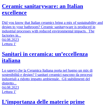
Ceramic sanitaryware: an Italian
excellence
Did you know that Italian ceramics bring a mix of sustainability and
design to your bathroom? Ceramic sanitaryware is produced in
industrial processes with reduced environmental impacts. The
factories in...
04.08.2023
Lettura 1'
Sanitari in ceramica: un’eccellenza
italiana
Lo sapevi che la Ceramica Italiana porta nel bagno un mix di
sostenibilità e design? I sanitari ceramici nascono da processi
industriali a ridotto impatto ambientale. Gli stabilimenti del
distretto...
04.08.2023
Lettura 1'
L’importanza delle materie prime