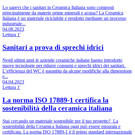
Lo sapevi che i sanitari in Ceramica Italiana sono composti
principalmente da materie prime minerali e acqua? La Ceramica
Italiana è un materiale riciclabile e prodotto mediante un processo
industriale...
04.08.2023
Lettura 1'
Sanitari a prova di sprechi idrici
Negli ultimi anni le aziende ceramiche italiane hanno introdotto
nuove tecnologie per ridurre consumi e sprechi idrici dei sanitari.
L’efficienza del WC è garantita da alcune modifiche alla dimensione
e...
04.04.2023
Lettura 1'
La norma ISO 17889-1 certifica la
sostenibilità della ceramica italiana
Stai cercando un materiale sostenibile per il tuo progetto? La
sostenibilità della Ceramica Italiana oggi può essere misurata e
certificata. La norma ISO 17889-1 è il primo standard internazionale