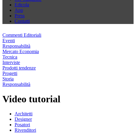
Edicola
App
Press
Contatti
Commenti Editoriali
Eventi
Responsabilità
Mercato Economia
Tecnica
Interviste
Prodotti tendenze
Progetti
Storia
Responsabilità
Video tutorial
Architetti
Designer
Posatori
Rivenditori