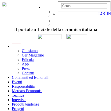
LOGIN
Il portale ufficiale della ceramica italiana
menu
Chi siamo
Cer Magazine
Edicola
App
Press
Contatti
Commenti ed Editoriali
Eventi
Responsabilità
Mercato Economia
Tecnica
Interviste
Prodotti tendenze
Progetti