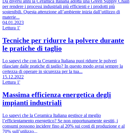
Da diversi anni la Ceramica Italiana adotta una Green Supply Chain
per rendere i processi industriali più efficienti e i prodotti più
sostenibili. Questa attenzione all’ambiente inizia dall’utilizzo di
materie...
04.01.2023
Lettura 1'
Tecniche per ridurre la polvere durante
le pratiche di taglio
Lo sapevi che con la Ceramica Italiana puoi ridurre le polveri
rilasciate dalle pratiche di taglio? In questo modo avrai sempre la
certezza di operare in sicurezza per la tua...
15.12.2022
Lettura 1'
Massima efficienza energetica degli
impianti industriali
Lo sapevi che la Ceramica Italiana gestisce al meglio
l’efficientamento energetico? Se non opportunamente gestiti, i
consumi possono incidere fino al 20% sui costi di produzione e al
70% sull’utilizzo...