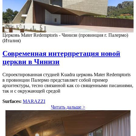
Церковь Mater Redemptoris - Чинизи (провинция г. Палермо)
(Италия)
Современная интерпретация новой
церкви в Чинизи
Спроектированная студией Kuadra церковь Mater Redemptoris
в провинции Палермо представляет собой пример
архитектуры, тесно связанной как со священными писаниями,
так и с окружающей средой
Surfaces:
MARAZZI
Читать дальше >