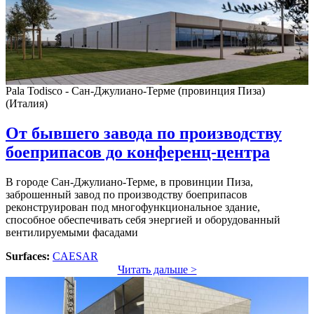
Pala Todisco - Сан-Джулиано-Терме (провинция Пиза)
(Италия)
От бывшего завода по производству
боеприпасов до конференц-центра
В городе Сан-Джулиано-Терме, в провинции Пиза,
заброшенный завод по производству боеприпасов
реконструирован под многофункциональное здание,
способное обеспечивать себя энергией и оборудованный
вентилируемыми фасадами
Surfaces:
CAESAR
Читать дальше >