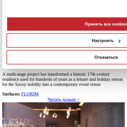
Принять все cookie
Настроить
Villa Sassi - Turin
An exclusive retreat in the hills outside
Отказаться
Turin
A multi-stage project has transformed a historic 17th-century
residence used for hundreds of years as a leisure and holiday retreat
for the Savoy nobility into a contemporary event venue
Surfaces:
FLORIM
Читать дальше >