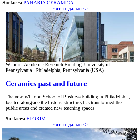
Surfaces:
PANARIA CERAMICA
Читать дальше >
Wharton Academic Research Building, University of
Pennsylvania - Philadelphia, Pennsylvania (USA)
Ceramics past and future
The new Wharton School of Business building in Philadelphia,
located alongside the historic structure, has transformed the
public areas and created new teaching spaces
Surfaces:
FLORIM
Читать дальше >