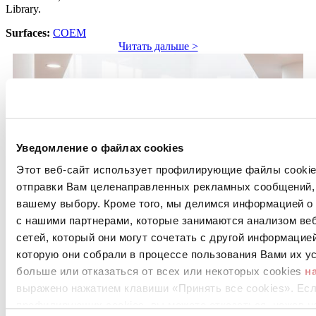
Library.
Surfaces:
COEM
Читать дальше >
Уведомление о файлах cookies
Этот веб-сайт использует профилирующие файлы cookies
New IT Hub, University of Milan - Milano
отправки Вам целенаправленных рекламных сообщений, 
Ceramic as the face of science
вашему выбору. Кроме того, мы делимся информацией о
с нашими партнерами, которые занимаются анализом ве
Milan University's New IT Hub and Service Centre, designed by
сетей, который они могут сочетать с другой информацие
Isolarchitetti, was the institutional category winner of the 2020
которую они собрали в процессе пользования Вами их ус
Ceramics and Design competition
больше или отказаться от всех или некоторых cookies
н
Surfaces:
CASALGRANDE PADANA
выражено нажатием клавиши «Принять все cookies». Ес
Читать дальше >
профилирующих cookies, вы можете отказаться, нажав н