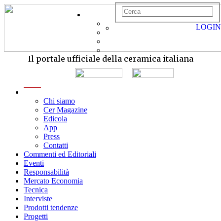
LOGIN
Il portale ufficiale della ceramica italiana
menu
Chi siamo
Cer Magazine
Edicola
App
Press
Contatti
Commenti ed Editoriali
Eventi
Responsabilità
Mercato Economia
Tecnica
Interviste
Prodotti tendenze
Progetti