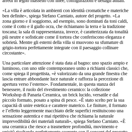
arredi in legno massello con linee, configurazioni e dettagli attuali.
«La villa è articolata in ambienti con identità cromatiche e materiche
ben definite», spiega Stefano Carniato, autore del progetto. «La
zona giorno e il soggiorno, ad esempio, sono dominati da toni caldi,
come il cotto e il giallo ocra, che richiamano la terra e la tradizione
toscana; la sala di rappresentanza, invece, è caratterizzata da tonalità
più neutre e sofisticate come il tortora che conferiscono eleganza e
sobrietà. Mentre gli esterni della villa si muovono su sfumature di
grigio-tortora perfettamente integrate con il paesaggio collinare
circostante».
Una particolare attenzione è stata data al bagno: uno spazio ampio e
luminoso, con uno stile contemporaneo unito a richiami classici che,
come spiega il progettista, «è valorizzato da una grande finestra che
lascia entrare abbondante luce naturale e rafforza la percezione di
apertura verso l’esterno». Fondamentale, in questa stanza del
benessere, il ruolo del rivestimento ceramico: la collezione
Workshop di Panaria Ceramica, un brick lucido, versatile e dal
piccolo formato, posato a spina di pesce. «È stato scelto per la sua
capacità di unire estetica e carattere materico. Le finiture, il formato
e l’effetto leggermente macchiato delle superfici restituiscono una
sensazione autentica e mai ripetitiva che richiama la naturale
imprevedibilità dei materiali naturali», spiega Stefano Carniato. «È
una ceramica che riesce a trasmettere profondità, movimento e
unicità risultando perfettamente coerente con il concept del progetto