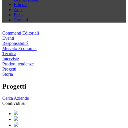
Edicola
App
Press
Contatti
Commenti Editoriali
Eventi
Responsabilità
Mercato Economia
Tecnica
Interviste
Prodotti tendenze
Progetti
Storia
Progetti
Cerca
Aziende
Condividi su: