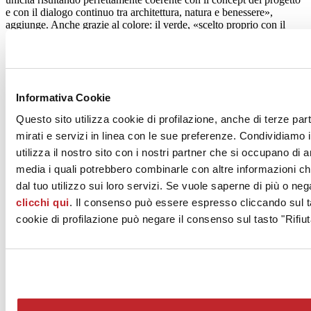
e con il dialogo continuo tra architettura, natura e benessere»,
aggiunge. Anche grazie al colore: il verde, «scelto proprio con il
desiderio di portare all’interno il paesaggio esterno, creando una
continuità visiva e sensoriale con la natura che circonda la casa».
Senza dimenticare gli elementi in oro spazzolato e il lavabo
monolitico in travertino realizzato su misura che, conclude il
designer, «completano l’ambiente con un’estetica raffinata e senza
Informativa Cookie
tempo». Il risultato? «Un contrasto elegante e naturale, in cui
matericità, colore e luce dialogano in modo armonico».
Questo sito utilizza cookie di profilazione, anche di terze par
mirati e servizi in linea con le sue preferenze. Condividiamo i
Superfici Ceramiche
Panaria
utilizza il nostro sito con i nostri partner che si occupano di a
altro
media i quali potrebbero combinarle con altre informazioni ch
Workshop
dal tuo utilizzo sui loro servizi. Se vuole saperne di più o neg
Jade
6x24,6 cm - 8,5 mm
clicchi qui
. Il consenso può essere espresso cliccando sul ta
Certificazioni
cookie di profilazione può negare il consenso sul tasto "Rifiut
ISO 9001, ISO 14001, EMAS, CERTIQUALITY-UNI, CEN-
Keymark, NF QB UPEC
Altre info sul prodotto >
vai al catalogo
Richiedi info progetto >