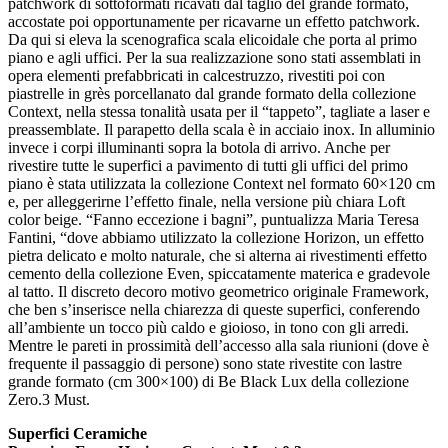
patchwork di sottoformati ricavati dal taglio del grande formato,
accostate poi opportunamente per ricavarne un effetto patchwork.
Da qui si eleva la scenografica scala elicoidale che porta al primo
piano e agli uffici. Per la sua realizzazione sono stati assemblati in
opera elementi prefabbricati in calcestruzzo, rivestiti poi con
piastrelle in grès porcellanato dal grande formato della collezione
Context, nella stessa tonalità usata per il “tappeto”, tagliate a laser e
preassemblate. Il parapetto della scala è in acciaio inox. In alluminio
invece i corpi illuminanti sopra la botola di arrivo. Anche per
rivestire tutte le superfici a pavimento di tutti gli uffici del primo
piano è stata utilizzata la collezione Context nel formato 60×120 cm
e, per alleggerirne l’effetto finale, nella versione più chiara Loft
color beige. “Fanno eccezione i bagni”, puntualizza Maria Teresa
Fantini, “dove abbiamo utilizzato la collezione Horizon, un effetto
pietra delicato e molto naturale, che si alterna ai rivestimenti effetto
cemento della collezione Even, spiccatamente materica e gradevole
al tatto. Il discreto decoro motivo geometrico originale Framework,
che ben s’inserisce nella chiarezza di queste superfici, conferendo
all’ambiente un tocco più caldo e gioioso, in tono con gli arredi.
Mentre le pareti in prossimità dell’accesso alla sala riunioni (dove è
frequente il passaggio di persone) sono state rivestite con lastre
grande formato (cm 300×100) di Be Black Lux della collezione
Zero.3 Must.
Superfici Ceramiche