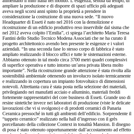
alimentano il mito Italia nel mondo. L’esigenza, sentita da tempo, di
ampliare la produzione e di disporre di spazi ufficio più adeguati
aveva negli scorsi anni spinto la proprietà a prendere in
considerazione la costruzione di una nuova sede. “Il nuovo
Headquarter di Esseti è nato nel 2016 con la demolizione e
ricostruzione di un edificio produttivo reso inservibile dal sisma che
nel 2012 aveva colpito l’Emilia”, ci spiega l’architetto Maria Teresa
Fantini dello Studio Tecnico Modena Associati che ne ha curato il
progetto architettonico avendo ben presente le esigenze e i valori
aziendali. “In una seconda fase lo stesso corpo di fabbrica è stato
ampliato realizzando il blocco uffici e tutte le sistemazioni esterne.
Abbiamo ottenuto in tal modo circa 3700 metri quadri complessivi
di superfice operativa e tutto intorno un’area privata libera molto
importante”. Nella ricostruzione grande attenzione è stata rivolta alla
sostenibilità ambientale ottenendo un involucro isolato termicamente
e realizzando in copertura un impianto fotovoltaico di dimensioni
notevoli. Altrettanta cura è stata posta nella selezione dei materiali,
privilegiando nei manufatti acciaio e alluminio, materiali freddi
fortemente rappresentativi del core business di Esseti. Grande uso di
resine sintetiche invece nei laboratori di produzione (viste le delicate
lavorazioni che vi si svolgono) e di prodotti ceramici di Panaria
Ceramica pressoché in tutti gli ambienti dell’edificio. Sorprendente il
“tappeto ceramico” realizzato nella hall d’ingresso con il grès
porcellanato della collezione Context in tonalità Mansion. Il disegno
di posa è stato ottenuto opportunamente dall’accostamento ad effetto