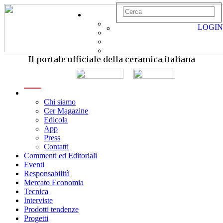
LOGIN
Il portale ufficiale della ceramica italiana
menu
Chi siamo
Cer Magazine
Edicola
App
Press
Contatti
Commenti ed Editoriali
Eventi
Responsabilità
Mercato Economia
Tecnica
Interviste
Prodotti tendenze
Progetti