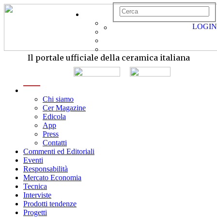
LOGIN
Il portale ufficiale della ceramica italiana
menu
Chi siamo
Cer Magazine
Edicola
App
Press
Contatti
Commenti ed Editoriali
Eventi
Responsabilità
Mercato Economia
Tecnica
Interviste
Prodotti tendenze
Progetti