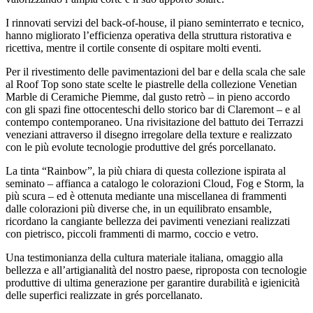
I rinnovati servizi del back-of-house, il piano seminterrato e tecnico,
hanno migliorato l’efficienza operativa della struttura ristorativa e
ricettiva, mentre il cortile consente di ospitare molti eventi.
Per il rivestimento delle pavimentazioni del bar e della scala che sale
al Roof Top sono state scelte le piastrelle della collezione Venetian
Marble di Ceramiche Piemme, dal gusto retrò – in pieno accordo
con gli spazi fine ottocenteschi dello storico bar di Claremont – e al
contempo contemporaneo. Una rivisitazione del battuto dei Terrazzi
veneziani attraverso il disegno irregolare della texture e realizzato
con le più evolute tecnologie produttive del grés porcellanato.
La tinta “Rainbow”, la più chiara di questa collezione ispirata al
seminato – affianca a catalogo le colorazioni Cloud, Fog e Storm, la
più scura – ed è ottenuta mediante una miscellanea di frammenti
dalle colorazioni più diverse che, in un equilibrato ensamble,
ricordano la cangiante bellezza dei pavimenti veneziani realizzati
con pietrisco, piccoli frammenti di marmo, coccio e vetro.
Una testimonianza della cultura materiale italiana, omaggio alla
bellezza e all’artigianalità del nostro paese, riproposta con tecnologie
produttive di ultima generazione per garantire durabilità e igienicità
delle superfici realizzate in grés porcellanato.