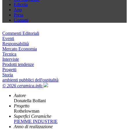
Edicola
App
Press
Contatti
Commenti Editoriali
Eventi
Responsabilità
Mercato Economia
Tecnica
Interviste
Prodotti tendenze
Progetti
Storia
ambienti pubblici dell'ospitalità
© 2026 ceramica.info
Autore
Donatella Bollani
Progetto
Rothelowman
Superfici Ceramiche
PIEMME INDUSTRIE
Anno di realizzazione