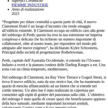
Superfici Ceramiche
PIEMME INDUSTRIE
Anno di realizzazione
2023
“Progettato per ridare centralità a questa parte di città, il nuovo
Claremont Hotel è un luogo d’incontro che rende omaggio
all’edificio esistente. Il Claremont occupa un edificio caro alla gente
del sobborgo di Perth; questo ha reso la sua estensione un’impresa
complessa e delicata che ha richiesto un numero importante di
collaboratori, oltre al nostro team, per rispondere nel modo più
adeguato alle nuove esigenze”, ha dichiarato Kylee Schoonens,
Principal della società di progettazione Rothelowman.
Perth, capitale dell’Australia Occidentale, si estende tra l’Oceano
Indiano a ovest e la pianura costiera delle Darling Ranges a est. Una
zona con un clima temperato, mediterraneo.
Nel sobborgo di Claremont, tra Bay View Terrace e Gugeri Street, si
trova il nuovo edificio, nato da uno storico bar, che ha mantenuto lo
spazio di mescita affiancandolo ad un bistrot che si estende nel
cortile interno. Un altro bar è stato realizzato in copertura per
consentire agli ospiti di godere del panorama sulla città. L’obiettivo
del redesign è stato quello di creare spazi che beneficiassero appieno
della luce naturale, mediante importanti lucernari zenitali,
valorizzando l’ampia corte e il suo apporto solare.