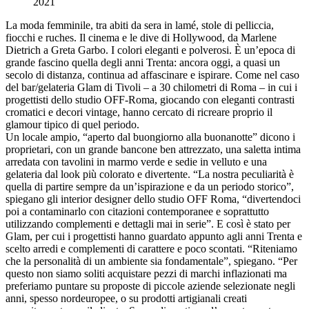
2021
La moda femminile, tra abiti da sera in lamé, stole di pelliccia,
fiocchi e ruches. Il cinema e le dive di Hollywood, da Marlene
Dietrich a Greta Garbo. I colori eleganti e polverosi. È un’epoca di
grande fascino quella degli anni Trenta: ancora oggi, a quasi un
secolo di distanza, continua ad affascinare e ispirare. Come nel caso
del bar/gelateria Glam di Tivoli – a 30 chilometri di Roma – in cui i
progettisti dello studio OFF-Roma, giocando con eleganti contrasti
cromatici e decori vintage, hanno cercato di ricreare proprio il
glamour tipico di quel periodo.
Un locale ampio, “aperto dal buongiorno alla buonanotte” dicono i
proprietari, con un grande bancone ben attrezzato, una saletta intima
arredata con tavolini in marmo verde e sedie in velluto e una
gelateria dal look più colorato e divertente. “La nostra peculiarità è
quella di partire sempre da un’ispirazione e da un periodo storico”,
spiegano gli interior designer dello studio OFF Roma, “divertendoci
poi a contaminarlo con citazioni contemporanee e soprattutto
utilizzando complementi e dettagli mai in serie”. E così è stato per
Glam, per cui i progettisti hanno guardato appunto agli anni Trenta e
scelto arredi e complementi di carattere e poco scontati. “Riteniamo
che la personalità di un ambiente sia fondamentale”, spiegano. “Per
questo non siamo soliti acquistare pezzi di marchi inflazionati ma
preferiamo puntare su proposte di piccole aziende selezionate negli
anni, spesso nordeuropee, o su prodotti artigianali creati