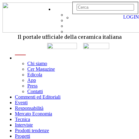
LOGIN
Il portale ufficiale della ceramica italiana
menu
Chi siamo
Cer Magazine
Edicola
App
Press
Contatti
Commenti ed Editoriali
Eventi
Responsabilità
Mercato Economia
Tecnica
Interviste
Prodotti tendenze
Progetti