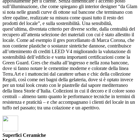
appositamente per il cliente. Senza dimenticare l’accento posto
sull’illuminazione, che come spiegano gli interior designer “da Glam
si nota nelle grandi curve di ottone sul bancone che terminano con
sfere opaline, realizzate su misura come quasi tutto il resto dei
prodotti del locale”, e sulla sostenibilità. Una sensibilità,
quest’ultima, diventata criterio per diverse scelte, dalla centralità del
recupero all’attenta selezione dei materiali con cui è stato allestito il
locale. Come ad esempio il gres porcellanato di Marca Corona, che
non contiene plastiche o sostanze sintetiche dannose, contribuisce
all’ottenimento di crediti LEED V4 migliorando la valutazione di
sostenibilità dell’edificio e vanta importanti certificazioni come la
Green Guard. Gres che risalta all’ingresso e nella zona bancone,
dove si fanno notare le cementine moderne e colorate della linea
Terra.Art e i mattoncini dal carattere urban e chic della collezione
Regoli, così come nei bagni della gelateria, dove si è optato invece
per un total look creato con le piastrelle dal sapore mediterraneo
della linea Storie d’Italia. Collezioni in cui il decoro e il colore sono
centrali – almeno tanto quanto le performance tecniche in termini di
resistenza e praticità – e che accompagnano i clienti del locale in un
tuffo nel passato; tra una colazione e un aperitivo.
Superfici Ceramiche