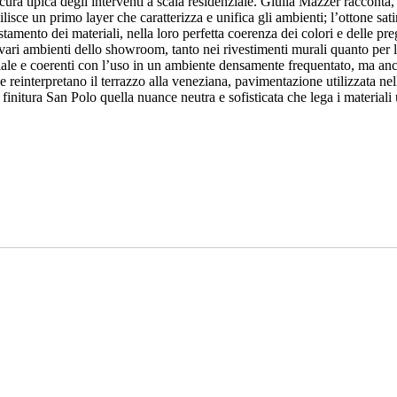
cura tipica degli interventi a scala residenziale. Giulia Mazzer racconta, 
isce un primo layer che caratterizza e unifica gli ambienti; l’ottone satina
stamento dei materiali, nella loro perfetta coerenza dei colori e delle preg
vari ambienti dello showroom, tanto nei rivestimenti murali quanto per la 
iale e coerenti con l’uso in un ambiente densamente frequentato, ma anche
interpretano il terrazzo alla veneziana, pavimentazione utilizzata nelle
finitura San Polo quella nuance neutra e sofisticata che lega i materiali