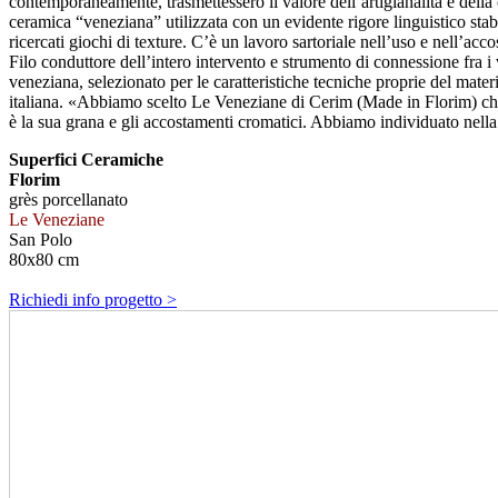
contemporaneamente, trasmettessero il valore dell’artigianalità e della 
ceramica “veneziana” utilizzata con un evidente rigore linguistico stabil
ricercati giochi di texture. C’è un lavoro sartoriale nell’uso e nell’acco
Filo conduttore dell’intero intervento e strumento di connessione fra i 
veneziana, selezionato per le caratteristiche tecniche proprie del mater
italiana. «Abbiamo scelto Le Veneziane di Cerim (Made in Florim) che re
è la sua grana e gli accostamenti cromatici. Abbiamo individuato nella 
Superfici Ceramiche
Florim
grès porcellanato
Le Veneziane
San Polo
80x80 cm
Richiedi info progetto >