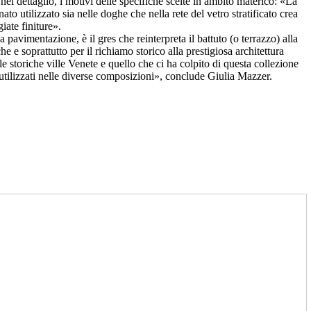
nel dettaglio, i motivi delle specifiche scelte in ambito materico: «La
to utilizzato sia nelle doghe che nella rete del vetro stratificato crea
iate finiture».
pavimentazione, è il gres che reinterpreta il battuto (o terrazzo) alla
 e soprattutto per il richiamo storico alla prestigiosa architettura
 storiche ville Venete e quello che ci ha colpito di questa collezione
 utilizzati nelle diverse composizioni», conclude Giulia Mazzer.