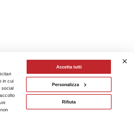
Accetta tutti
citari
 in cui
Personalizza
e social
raccolto
Rifiuta
uni
 non