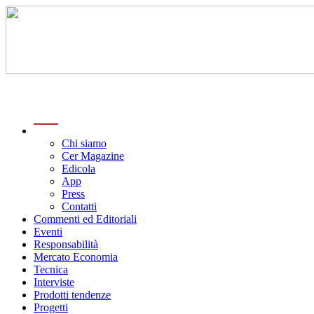
menu
Chi siamo
Cer Magazine
Edicola
App
Press
Contatti
Commenti ed Editoriali
Eventi
Responsabilità
Mercato Economia
Tecnica
Interviste
Prodotti tendenze
Progetti