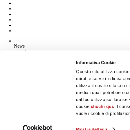
News
aziende
Articoli
Informativa Cookie
Questo sito utilizza cookie
Chi siamo
Mog 231/01
mirati e servizi in linea c
Privacy
utilizza il nostro sito con 
Cookie Policy
media i quali potrebbero c
Credits
dal tuo utilizzo sui loro se
Edi.Cer S.p.a. Società unipersonale
cookie
clicchi qui
. Il con
Viale Monte Santo, 40 - 41049 Sassuolo (MO) - Italy
Capitale Sociale: 2.500.000 euro - Codice fiscale e P.IVA 008537003
vuole i cookie di profilazi
Iscrizione al Registro delle Imprese: REA Modena 189678
tel. +39 0536 804585 - fax +39 0536 806510
Mostra dettagli