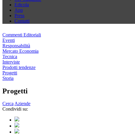
Edicola
App
Press
Contatti
Commenti Editoriali
Eventi
Responsabilità
Mercato Economia
Tecnica
Interviste
Prodotti tendenze
Progetti
Storia
Progetti
Cerca
Aziende
Condividi su: