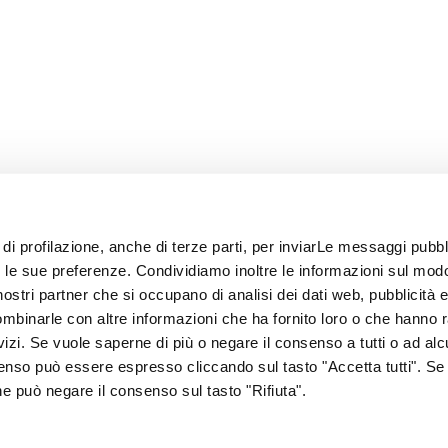
 di profilazione, anche di terze parti, per inviarLe messaggi pubbli
on le sue preferenze. Condividiamo inoltre le informazioni sul modo
i nostri partner che si occupano di analisi dei dati web, pubblicità 
ombinarle con altre informazioni che ha fornito loro o che hanno 
rvizi. Se vuole saperne di più o negare il consenso a tutti o ad alc
senso può essere espresso cliccando sul tasto "Accetta tutti". Se
67
one può negare il consenso sul tasto "Rifiuta".