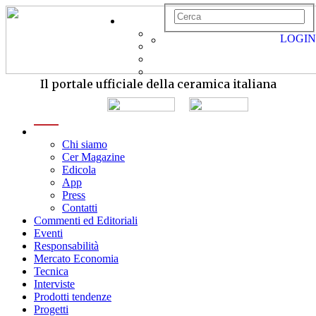
LOGIN
Il portale ufficiale della ceramica italiana
menu
Chi siamo
Cer Magazine
Edicola
App
Press
Contatti
Commenti ed Editoriali
Eventi
Responsabilità
Mercato Economia
Tecnica
Interviste
Prodotti tendenze
Progetti