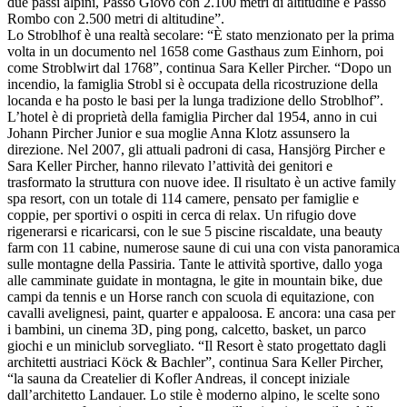
due passi alpini, Passo Giovo con 2.100 metri di altitudine e Passo
Rombo con 2.500 metri di altitudine”.
Lo Stroblhof è una realtà secolare: “È stato menzionato per la prima
volta in un documento nel 1658 come Gasthaus zum Einhorn, poi
come Stroblwirt dal 1768”, continua Sara Keller Pircher. “Dopo un
incendio, la famiglia Strobl si è occupata della ricostruzione della
locanda e ha posto le basi per la lunga tradizione dello Stroblhof”.
L’hotel è di proprietà della famiglia Pircher dal 1954, anno in cui
Johann Pircher Junior e sua moglie Anna Klotz assunsero la
direzione. Nel 2007, gli attuali padroni di casa, Hansjörg Pircher e
Sara Keller Pircher, hanno rilevato l’attività dei genitori e
trasformato la struttura con nuove idee. Il risultato è un active family
spa resort, con un totale di 114 camere, pensato per famiglie e
coppie, per sportivi o ospiti in cerca di relax. Un rifugio dove
rigenerarsi e ricaricarsi, con le sue 5 piscine riscaldate, una beauty
farm con 11 cabine, numerose saune di cui una con vista panoramica
sulle montagne della Passiria. Tante le attività sportive, dallo yoga
alle camminate guidate in montagna, le gite in mountain bike, due
campi da tennis e un Horse ranch con scuola di equitazione, con
cavalli avelignesi, paint, quarter e appaloosa. E ancora: una casa per
i bambini, un cinema 3D, ping pong, calcetto, basket, un parco
giochi e un miniclub sorvegliato. “Il Resort è stato progettato dagli
architetti austriaci Köck & Bachler”, continua Sara Keller Pircher,
“la sauna da Createlier di Kofler Andreas, il concept iniziale
dall’architetto Landauer. Lo stile è moderno alpino, le scelte sono