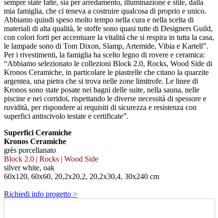
sempre state fatte, sia per arredamento, illuminazione e stile, dalla
mia famiglia, che ci teneva a costruire qualcosa di proprio e unico.
Abbiamo quindi speso molto tempo nella cura e nella scelta di
materiali di alta qualità, le stoffe sono quasi tutte di Designers Guild,
con colori forti per accentuare la vitalitá che si respira in tutta la casa,
le lampade sono di Tom Dixon, Slamp, Artemide, Vibia e Kartell”.
Per i rivestimenti, la famiglia ha scelto legno di rovere e ceramica:
“Abbiamo selezionato le collezioni Block 2.0, Rocks, Wood Side di
Kronos Ceramiche, in particolare le piastrelle che citano la quarzite
argentea, una pietra che si trova nelle zone limitrofe. Le linee di
Kronos sono state posate nei bagni delle suite, nella sauna, nelle
piscine e nei corridoi, rispettando le diverse necessità di spessore e
ruvidità, per rispondere ai requisiti di sicurezza e resistenza con
superfici antiscivolo testate e certificate”.
Superfici Ceramiche
Kronos Ceramiche
grès porcellanato
Block 2.0 | Rocks | Wood Side
silver white, oak
60x120, 60x60, 20,2x20,2, 20,2x30,4, 30x240 cm
Richiedi info progetto >