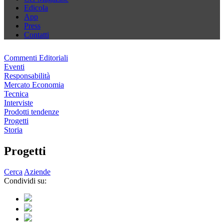
Edicola
App
Press
Contatti
Commenti Editoriali
Eventi
Responsabilità
Mercato Economia
Tecnica
Interviste
Prodotti tendenze
Progetti
Storia
Progetti
Cerca
Aziende
Condividi su: