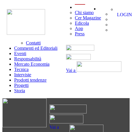
menu
Chi siamo
LOGIN
Cer Magazine
Edicola
App
Press
Contatti
Commenti ed Editoriali
Eventi
Responsabilità
Mercato Economia
Tecnica
Vai a
Interviste
Prodotti tendenze
Progetti
Storia
Vai a