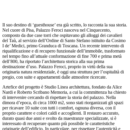
Il suo destino di ‘guesthouse’ era già scritto, lo racconta la sua storia.
Nel cuore di Pisa, Palazzo Feroci nasceva nel Cinquecento,
composto da due case torri che ospitavano gli alloggi dei cavalieri
del Taù, al servizio dell’Ordine di Santo Stefano istituito da Cosimo
I de’ Medici, primo Granduca di Toscana. Un recente intervento di
riqualificazione e di recupero funzionale dell’immobile, trasformato
nel tempo fino all’attuale conformazione di fine 700 e prima metà
dell’800, ha riportato l’architettura storica alla sua prima
destinazione d’uso. Palazzo Feroci, proprio in virtù della sua
originaria natura residenziale, è oggi una struttura per l’ospitalità di
pregio, con suite e appartamenti dalle atmosfere ricercate.
Artefice del progetto è Studio Linea architettura, fondato da Alice
Nardi e Roberto Scribano Memoria, a cui la committenza ha chiesto
di intervenire cercando di rispettare la storia del palazzo. Nella
dimora d’epoca, di circa 1000 m2, sono stati riorganizzati gli spazi
per ricavare 10 suite con tutti i comfort, ognuna diversa, con il
proprio carattere e colori caldi e accoglienti. Il restauro accurato,
durato quasi due anni e svolto da maestranze specializzate, si è
interessato di recuperare quanto più possibile le caratteristiche
originarie dell’edificio. In particolare, per rispettare l’autenticità e