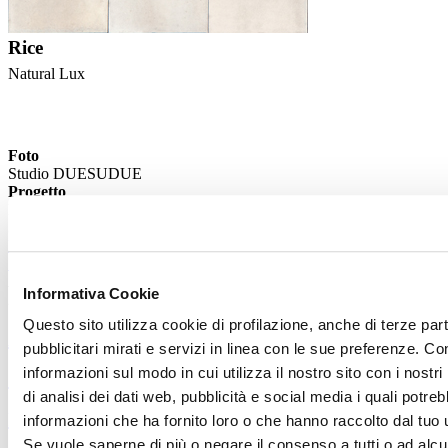
Rice
Natural Lux
Foto
Studio DUESUDUE
Progetto
Roberto Scribano Memoria + Alice Nardi | studiolinea architettura
Superfici Ceramiche
MARAZZI
SIMAS
Anno di realizzazione
Informativa Cookie
2022
Questo sito utilizza cookie di profilazione, anche di terze par
Archivio >
pubblicitari mirati e servizi in linea con le sue preferenze. Co
informazioni sul modo in cui utilizza il nostro sito con i nost
< Articolo precedente
di analisi dei dati web, pubblicità e social media i quali potr
Progetti >
informazioni che ha fornito loro o che hanno raccolto dal tuo ut
Se vuole saperne di più o negare il consenso a tutti o ad alc