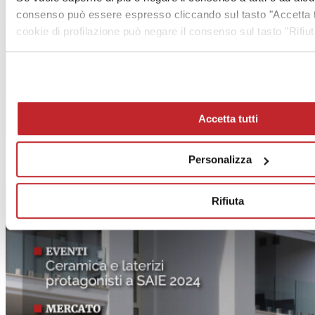
Articolo successivo >
consenso può essere espresso cliccando sul tasto "Accetta tu
cookie di profilazione può negare il consenso sul tasto "Rifiut
Cer Magazine Italia 74 | 10.2024
Accetta tutti
Personalizza
Rifiuta