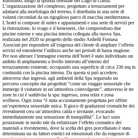
Bardolino, lungo la sponda orientale del Lago di Garda.
L’organizzazione del complesso, progettato a terrazzamenti per
adattarsi alla morfologia del terreno, è distribuita in una serie di
volumi circondati da un rigoglioso parco di macchia mediterranea.
L’hotel si compone di suites e appartamenti e una serie di servizi per
la ristorazione, lo svago e il benessere, che comprendono due
piscine esterne e una piscina interna collegata alla nuova Spa,
realizzata nel 2020 su progetto dello studio Ardielli Fornasa
Associati per rispondere all’esigenza del cliente di ampliare l’offerta
servizi ed estenderne l’utilizzo anche nei periodi di bassa stagione.
Per non alterare l’immagine esterna dell’hotel è stato individuato un
ambito di ampliamento a livello interrato all’interno del
terrazzamento esistente, occupando una superficie di circa 330 mq in
continuità con la piscina interna. Da questa si può accedere,
attraverso due ingressi, agli ambienti della Spa seguendo un
percorso concepito dai progettisti “come un viaggio sensoriale che
immerge il visitatore in un’atmosfera coinvolgente”, attraverso le tre
zone in cui è suddivisa la spa: ingresso, zona relax e zona
wellness. Ogni zona “è stata accuratamente progettata per offrire
un’esperienza sensoriale unica. Il gioco di gradazioni cromatiche dei
rivestimenti crea un’atmosfera calda e invitante, evocando
immediatamente una sensazione di tranquillità”. Le luci sono
posizionate in modo tale da enfatizzare l’effetto cromatico dei
materiali a rivestimento, dove la scelta del gres porcellanato è stata
determinata sia da fattori estetici ed emozionali che da esigenze di