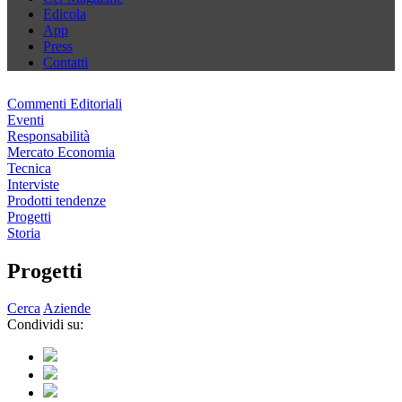
Edicola
App
Press
Contatti
Commenti Editoriali
Eventi
Responsabilità
Mercato Economia
Tecnica
Interviste
Prodotti tendenze
Progetti
Storia
Progetti
Cerca
Aziende
Condividi su: