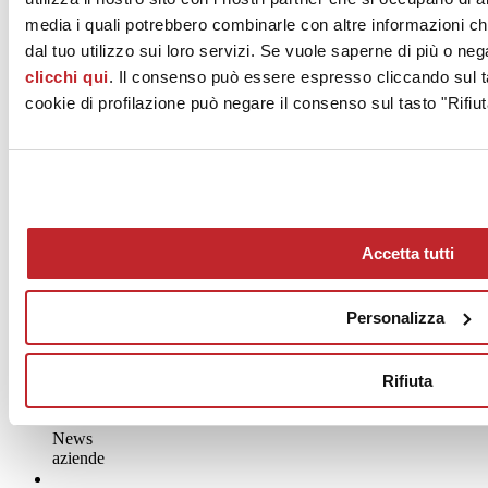
grès porcellanato
media i quali potrebbero combinarle con altre informazioni ch
Nordic Stone
dal tuo utilizzo sui loro servizi. Se vuole saperne di più o neg
Svezia
clicchi qui
. Il consenso può essere espresso cliccando sul ta
30x60 cm
cookie di profilazione può negare il consenso sul tasto "Rifiut
Mirage
grès porcellanato
Transition Decori
Ostuni TR 01, Lecce TR 02, Matera TR 03
60x60 cm
Richiedi info progetto >
Accetta tutti
Personalizza
Rifiuta
News
aziende