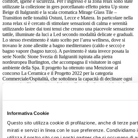
comfort, igiene e sicurezza. Per l’ingresso e la zona relax sono state
utilizzate la collezione in gres porcellanato effetto pietra Up stone
Beige di Italgraniti e la scala cromatica Mirage Glass Tile –
Transition nelle tonalità Ostuni, Lecce e Matera. In particolare nella
zona relax si è cercato di stimolare sensazioni di calma e serenità
utilizzando lastre dai toni tenui che creano una piacevole sensazione
tattile, illuminate da luci a Led secondo modalità delicate e graduali.
Lo stesso rivestimento è stato scelto per l’area wellness, dove si
trovano le zone allestite a bagno mediterraneo (caldo e secco) e
bagno vapore (bagno turco). A pavimento è stata invece posata la
serie Nordic Stone Svezia di Italgraniti ispirata alla pietra
nordeuropea Burlington, che accompagna il visitatore in ogni
ambiente della Spa. Il progetto ha ottenuto una Menzione al
concorso La Ceramica e il Progetto 2022 per la categoria
Commerciale/Ospitalità, che sottolinea la capacità di declinare ogni
area grazie all’uso sapiente di luci e alla scelta di ceramiche italiane,
riflettendo la volontà di trasmettere l’elevato standard qualitativo
della struttura anche nella selezione dei prodotti.
Superfici Ceramiche
Italgraniti
Informativa Cookie
grès porcellanato
Up Stone
Questo sito utilizza cookie di profilazione, anche di terze par
Beige
mirati e servizi in linea con le sue preferenze. Condividiamo i
30x60 cm
utilizza il nostro sito con i nostri partner che si occupano di a