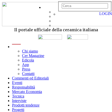
LOGIN
Il portale ufficiale della ceramica italiana
menu
Chi siamo
Cer Magazine
Edicola
App
Press
Contatti
Commenti ed Editoriali
Eventi
Responsabilità
Mercato Economia
Tecnica
Interviste
Prodotti tendenze
Progetti