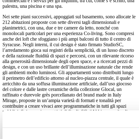
commerciali e i servizi per gli inquilini, tra cui, come s’è scritto, una
palestra, una piscina e una spa.
Nei sette piani successivi, appoggiati sul basamento, sono allocate le
212 abitazioni proposte con sette diversi tagli dimensionali e
planimetrici, con una, due e tre camere da letto, nonché con
monolocali particolari per una esperienza Co-living. Sono compresi
anche dei loft che sfoggiano i più ampi balconi di tutto il centro di
Syracuse. Negli interni, il cui design è stato firmato StudioSC,
l’arredamento gioca sui registri della semplicità, di un lusso discreto
e della razionale fluidità di spazi e percorsi, con un rilevante ricorso
alla generosità dimensionale degli open space, e a ricercati pezzi di
design, e con un uso brillante dell’illuminazione naturale che rende
gli ambienti molto luminosi. Gli appartamenti sono distribuiti lungo
il perimetro dell’edificio attorno al nucleo-piazza centrale, il quale è
arricchito da una soffusa illuminazione artificiale, dall’uso giocoso
del colore e dalle lastre ceramiche della collezione Glocal, un
raffinato e durevole grès porcellanato del brand made in Italy
Mirage, proposte in un’ampia varietà di formati e tonalità per
contribuire a creare vivaci aree programmatiche in tutti gli spazi
pubblici. Spiegano i progettisti di StudioSC: “Abbiamo scelto di
impiegare la linea Glocal di Mirage perché con la sua versatilità ci
ha permesso di creare una base pulita, calda e neutra, fondamentale
a supportare un approccio più colorato con texture e tessuti per i
pezzi personalizzati incorporati in tutto il progetto”. L’insieme di