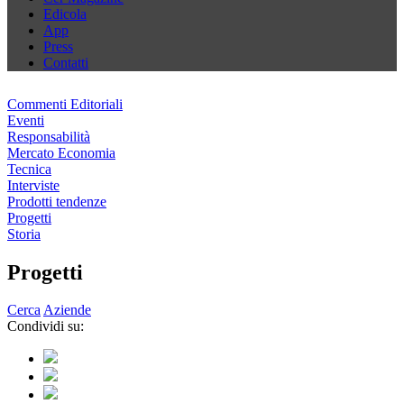
Edicola
App
Press
Contatti
Commenti Editoriali
Eventi
Responsabilità
Mercato Economia
Tecnica
Interviste
Prodotti tendenze
Progetti
Storia
Progetti
Cerca
Aziende
Condividi su: