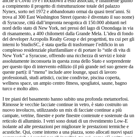
anche il Covid 19 e i lockdown a esso associati, è finalmente giunto
a compimento il progetto di ristrutturazione totale del palazzo
Nynex, sorto nel 1972 e abbandonato ormai da quasi trent’anni. Si
trova al 300 East Washington Street (questo è diventato il suo nome)
di Syracuse, città dall’impronta neogotica di 150.000 abitanti nel
nord dello stato di New York, nei pressi del lago di Onondaga in via
di risanamento, a 400 chilometri dalla Grande Mela. L’idea di fondo
del developer Acropolis Realty Group e dei progettisti, tra cui per gli
interni lo StudioSC, è stata quella di trasformare l’edificio in un
complesso residenziale plurifamiliare e di portare lo “stile di vita di
New York” a Syracuse, offrendo una ricchezza di servizi e loisir
assolutamente inconsueta in questa zona dello Stato e sorprendente
per questo tipo di intervento edilizio (il più grande nel suo genere da
queste parti): il “menu” include aree lounge, spazi di lavoro
professionali, studi artistici, cucine condivise, piscina coperta,
wellness space, un ampio centro fitness, spogliatoi, saune, bagno
turco e molto altro.
I tre piani del basamento hanno subito una profonda metamorfosi.
Rimosse le vecchie facciate continue in vetro, è stato costruito un
nuovo involucro, utilizzando un mix di facciate continue a più
campate, vetrine, finestre e porte finestre contenute e sostenute da un
reticolo di alluminio. I vetri sono dotati di un rivestimento Low-E
isolante ad alte prestazioni per migliorare le prestazioni termiche e
acustiche. Qui, come intorno a una piazza, sono allocati nuovi spazi