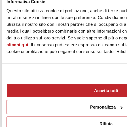
questi fattori creativi oltre all’attenzione per i temi ecologici
Informativa Cookie
(consumi energetici ridotti, basse emissioni), hanno reso 300 East
Questo sito utilizza cookie di profilazione, anche di terze par
Washington Street un highlight architettonico con una forte valenza
urbana, al punto da meritargli, nel 2023, la vittoria nella categoria
mirati e servizi in linea con le sue preferenze. Condividiamo i
“multi-family residential” alla 30a edizione del concorso Ceramics
utilizza il nostro sito con i nostri partner che si occupano di a
of Italy Tile Competition.
media i quali potrebbero combinarle con altre informazioni ch
Superfici Ceramiche
dal tuo utilizzo sui loro servizi. Se vuole saperne di più o neg
Marca Corona
clicchi qui
. Il consenso può essere espresso cliccando sul ta
grès porcellanato
Glocal
cookie di profilazione può negare il consenso sul tasto "Rifiut
Perfect
Mirage
grès porcellanato
Glocal
Classic
Accetta tutti
Richiedi info progetto >
Personalizza
Rifiuta