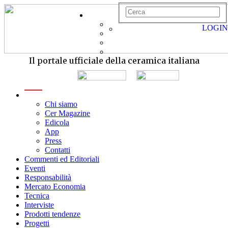
LOGIN
Il portale ufficiale della ceramica italiana
menu
Chi siamo
Cer Magazine
Edicola
App
Press
Contatti
Commenti ed Editoriali
Eventi
Responsabilità
Mercato Economia
Tecnica
Interviste
Prodotti tendenze
Progetti