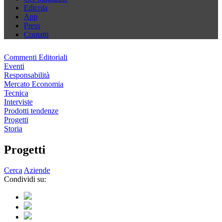
Edicola
App
Press
Contatti
Commenti Editoriali
Eventi
Responsabilità
Mercato Economia
Tecnica
Interviste
Prodotti tendenze
Progetti
Storia
Progetti
Cerca
Aziende
Condividi su: