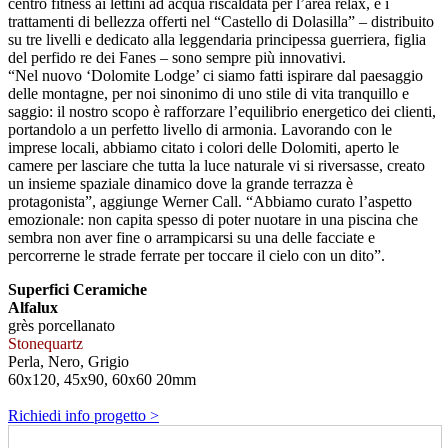
centro fitness ai lettini ad acqua riscaldata per l’area relax, e i
trattamenti di bellezza offerti nel “Castello di Dolasilla” – distribuito
su tre livelli e dedicato alla leggendaria principessa guerriera, figlia
del perfido re dei Fanes – sono sempre più innovativi.
“Nel nuovo ‘Dolomite Lodge’ ci siamo fatti ispirare dal paesaggio
delle montagne, per noi sinonimo di uno stile di vita tranquillo e
saggio: il nostro scopo è rafforzare l’equilibrio energetico dei clienti,
portandolo a un perfetto livello di armonia. Lavorando con le
imprese locali, abbiamo citato i colori delle Dolomiti, aperto le
camere per lasciare che tutta la luce naturale vi si riversasse, creato
un insieme spaziale dinamico dove la grande terrazza è
protagonista”, aggiunge Werner Call. “Abbiamo curato l’aspetto
emozionale: non capita spesso di poter nuotare in una piscina che
sembra non aver fine o arrampicarsi su una delle facciate e
percorrerne le strade ferrate per toccare il cielo con un dito”.
Superfici Ceramiche
Alfalux
grès porcellanato
Stonequartz
Perla, Nero, Grigio
60x120, 45x90, 60x60 20mm
Richiedi info progetto >