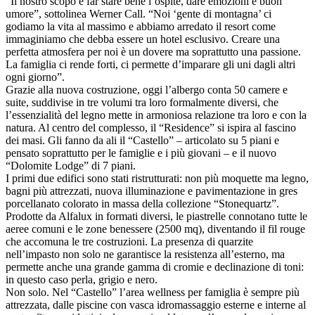
“Il nostro scopo è far stare bene l’ospite, dare emozioni e buon
umore”, sottolinea Werner Call. “Noi ‘gente di montagna’ ci
godiamo la vita al massimo e abbiamo arredato il resort come
immaginiamo che debba essere un hotel esclusivo. Creare una
perfetta atmosfera per noi è un dovere ma soprattutto una passione.
La famiglia ci rende forti, ci permette d’imparare gli uni dagli altri
ogni giorno”.
Grazie alla nuova costruzione, oggi l’albergo conta 50 camere e
suite, suddivise in tre volumi tra loro formalmente diversi, che
l’essenzialità del legno mette in armoniosa relazione tra loro e con la
natura. Al centro del complesso, il “Residence” si ispira al fascino
dei masi. Gli fanno da ali il “Castello” – articolato su 5 piani e
pensato soprattutto per le famiglie e i più giovani – e il nuovo
“Dolomite Lodge” di 7 piani.
I primi due edifici sono stati ristrutturati: non più moquette ma legno,
bagni più attrezzati, nuova illuminazione e pavimentazione in gres
porcellanato colorato in massa della collezione “Stonequartz”.
Prodotte da Alfalux in formati diversi, le piastrelle connotano tutte le
aeree comuni e le zone benessere (2500 mq), diventando il fil rouge
che accomuna le tre costruzioni. La presenza di quarzite
nell’impasto non solo ne garantisce la resistenza all’esterno, ma
permette anche una grande gamma di cromie e declinazione di toni:
in questo caso perla, grigio e nero.
Non solo. Nel “Castello” l’area wellness per famiglia è sempre più
attrezzata, dalle piscine con vasca idromassaggio esterne e interne al