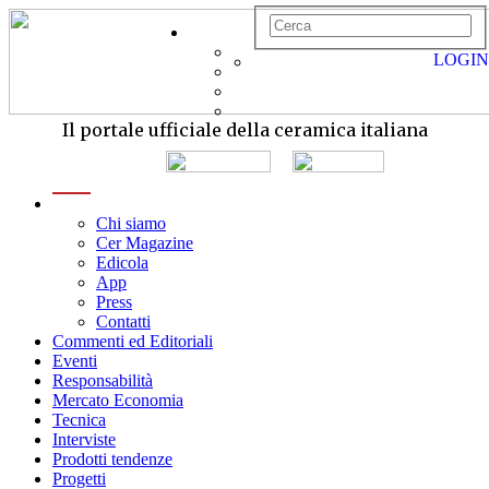
LOGIN
Il portale ufficiale della ceramica italiana
menu
Chi siamo
Cer Magazine
Edicola
App
Press
Contatti
Commenti ed Editoriali
Eventi
Responsabilità
Mercato Economia
Tecnica
Interviste
Prodotti tendenze
Progetti