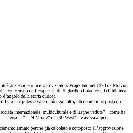
tità di spazio e numero di visitatori. Progettato nel 1893 da McKim,
stico formato da Prospect Park, il giardino botanico e la biblioteca.
 d’angolo dalla storia curiosa.
cio che potesse valere più degli altri, ottenendo in risposta un
società internazionale, multiculturale e di larghe vedute” – come ha
riBeCa – penso a “11 N Moore” e “290 West” – e aveva appena
l cemento armato perché già calcolato e sottoposto all’approvazione