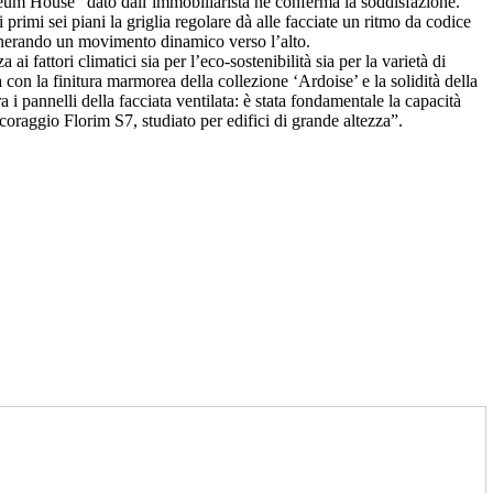
Museum House” dato dall’immobiliarista ne conferma la soddisfazione.
rimi sei piani la griglia regolare dà alle facciate un ritmo da codice
generando un movimento dinamico verso l’alto.
 fattori climatici sia per l’eco-sostenibilità sia per la varietà di
ia con la finitura marmorea della collezione ‘Ardoise’ e la solidità della
 i pannelli della facciata ventilata: è stata fondamentale la capacità
ncoraggio Florim S7, studiato per edifici di grande altezza”.