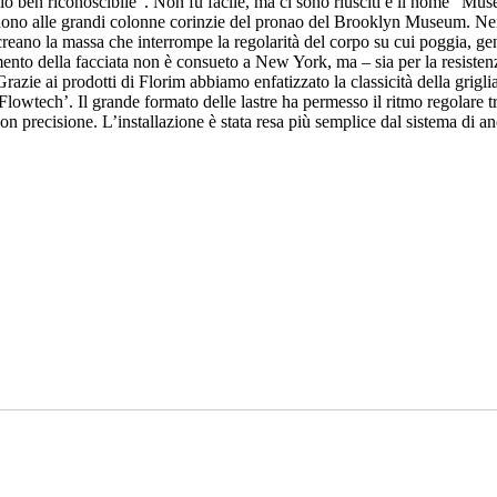
ficio ben riconoscibile”. Non fu facile, ma ci sono riusciti e il nome “
ludono alle grandi colonne corinzie del pronao del Brooklyn Museum. Nei p
e creano la massa che interrompe la regolarità del corpo su cui poggia, 
to della facciata non è consueto a New York, ma – sia per la resistenza ai
“Grazie ai prodotti di Florim abbiamo enfatizzato la classicità della grigl
lowtech’. Il grande formato delle lastre ha permesso il ritmo regolare tra
con precisione. L’installazione è stata resa più semplice dal sistema di a