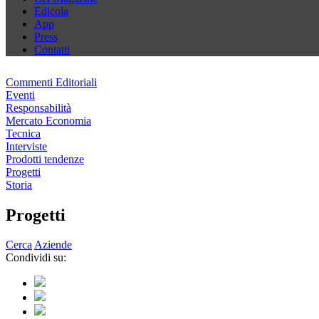
Edicola
App
Press
Contatti
Commenti Editoriali
Eventi
Responsabilità
Mercato Economia
Tecnica
Interviste
Prodotti tendenze
Progetti
Storia
Progetti
Cerca
Aziende
Condividi su: