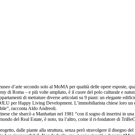
useo d’arte secondo solo al MoMA per qualità delle opere esposte, quan
di Roma – e più volte ampliato, è il cuore del polo culturale e naturali
rtamenti di metrature diverse articolati su 9 piani: un elegante edificio
JLU per Happy Living Development. L’immobiliarista chiese loro un edifi
ile”, racconta Aldo Andreoli.
rinese che sbarcò a Manhattan nel 1981 “con il sogno di inserirsi in una 
 mondo del Real Estate, è noto, tra l’altro, come il ri-fondatore di T
ogetto, dalle piante alla struttura, senza però stravolgere il disegno de