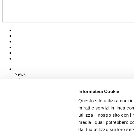
News
aziende
Articoli
Informativa Cookie
Questo sito utilizza cookie
Chi siamo
Mog 231/01
mirati e servizi in linea c
Privacy
utilizza il nostro sito con 
Cookie Policy
media i quali potrebbero c
Credits
dal tuo utilizzo sui loro se
Edi.Cer S.p.a. Società unipersonale