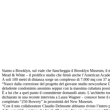
Siamo a Brooklyn, sul viale che fiancheggia il Brooklyn Museum, il m
Mead & White – il prolifico studio che firmò anche l’American Academy 
A soli 100 metri di distanza sorge un complesso di 7.000 mq con 37 appa
“Nasce dalla correzione del progetto del giovane studio newyorkese D
deludente condominio anonimo seppur con la massima cubatura possib
È a lui che a quel punto il committente domandò aiuto. L’architetto to
dichiarato in una recente intervista a Laura Wagner – conosce bene il
completato “250 Bowery” in prossimità del New Museum.
“Con il mio collaboratore Claudio Delmonte abbiamo rivisto l’intero pr