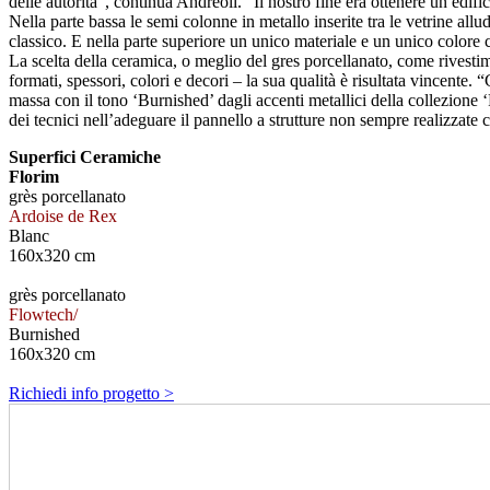
delle autorità”, continua Andreoli. “Il nostro fine era ottenere un edi
Nella parte bassa le semi colonne in metallo inserite tra le vetrine al
classico. E nella parte superiore un unico materiale e un unico color
La scelta della ceramica, o meglio del gres porcellanato, come rivestimen
formati, spessori, colori e decori – la sua qualità è risultata vincente. 
massa con il tono ‘Burnished’ dagli accenti metallici della collezione ‘F
dei tecnici nell’adeguare il pannello a strutture non sempre realizzate 
Superfici Ceramiche
Florim
grès porcellanato
Ardoise de Rex
Blanc
160x320 cm
grès porcellanato
Flowtech/
Burnished
160x320 cm
Richiedi info progetto >