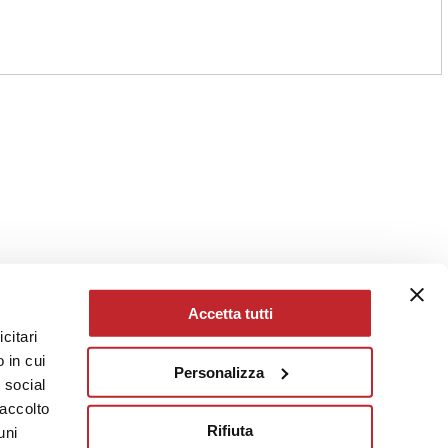
Accetta tutti
citari
 in cui
Personalizza
e social
raccolto
Rifiuta
uni