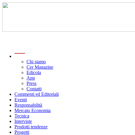
menu
Chi siamo
Cer Magazine
Edicola
App
Press
Contatti
Commenti ed Editoriali
Eventi
Responsabilità
Mercato Economia
Tecnica
Interviste
Prodotti tendenze
Progetti