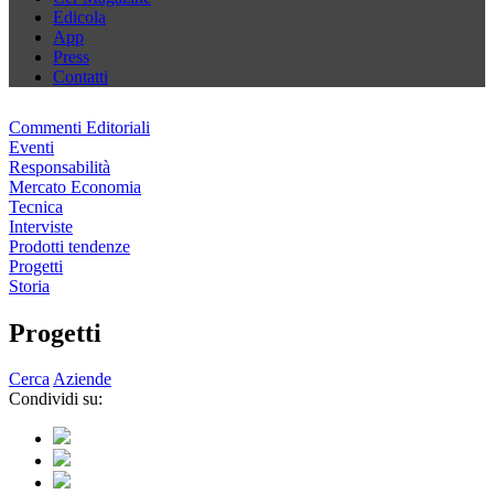
Edicola
App
Press
Contatti
Commenti Editoriali
Eventi
Responsabilità
Mercato Economia
Tecnica
Interviste
Prodotti tendenze
Progetti
Storia
Progetti
Cerca
Aziende
Condividi su: