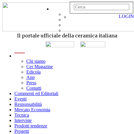
LOGIN
Il portale ufficiale della ceramica italiana
menu
Chi siamo
Cer Magazine
Edicola
App
Press
Contatti
Commenti ed Editoriali
Eventi
Responsabilità
Mercato Economia
Tecnica
Interviste
Prodotti tendenze
Progetti