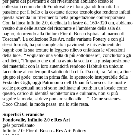
per parte dei pavimenti e dei rivestimenti abbiamo scelto le
collezioni ceramiche di Fondovalle e i loro grandi formati. La
passione per il bello e la costante ricerca tecnologica rendono infatti
questa azienda un riferimento nella progettazione contemporanea.
Con la linea Infinito 2.0, declinata in lastre da 160×320 cm, abbiamo
vestito due delle stanze del ristorante e l’ambiente della sala da
bagno, ricorrendo alla finitura Fior di Bosco ispirata al marmo di
Toscana”. La collezione Res Art, nella variante Pottery e con gli
stessi formati, ha poi completato i pavimenti e i rivestimenti dei
bagni: con la sua texture in leggero rilievo enfatizza le vibrazioni
della luce. “Vogliamo una volta di più sottolineare”, concludono gli
architetti, “l’impatto che qui ha avuto la scelta e la giustapposizione
dei materiali: con la loro autenticità rendono Habituè un unicum
facendone al contempo il salotto della città. Da cui, tra l’altro, a fine
giugno si gode, come in prima fila, lo spettacolo insuperabile della
Festa dei Gigli, oggi Patrimonio dell’Umanità Unesco. Le nostre
scelte progettuali non si sono inchinate al trend: in un locale come
questo, carico di identità architettonica e culinaria, non si può
seguire la moda, si deve puntare sullo stile…”. Come sosteneva
Coco Chanel, la moda passa, ma lo stile resta.
Superfici Ceramiche
Fondovalle, Infinito 2.0 e Res Art
grès porcellanato
Infinito 2.0: Fior di Bosco - Res Art: Pottery