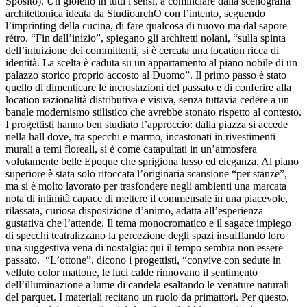
Sposito). Un gioiello in tutti i sensi, a cominciare dalla scenografia
architettonica ideata da StudioarchO con l’intento, seguendo
l’imprinting della cucina, di fare qualcosa di nuovo ma dal sapore
rétro. “Fin dall’inizio”, spiegano gli architetti nolani, “sulla spinta
dell’intuizione dei committenti, si è cercata una location ricca di
identità. La scelta è caduta su un appartamento al piano nobile di un
palazzo storico proprio accosto al Duomo”. Il primo passo è stato
quello di dimenticare le incrostazioni del passato e di conferire alla
location razionalità distributiva e visiva, senza tuttavia cedere a un
banale modernismo stilistico che avrebbe stonato rispetto al contesto.
I progettisti hanno ben studiato l’approccio: dalla piazza si accede
nella hall dove, tra specchi e marmo, incastonati in rivestimenti
murali a temi floreali, si è come catapultati in un’atmosfera
volutamente belle Epoque che sprigiona lusso ed eleganza. Al piano
superiore è stata solo ritoccata l’originaria scansione “per stanze”,
ma si è molto lavorato per trasfondere negli ambienti una marcata
nota di intimità capace di mettere il commensale in una piacevole,
rilassata, curiosa disposizione d’animo, adatta all’esperienza
gustativa che l’attende. Il tema monocromatico e il sagace impiego
di specchi teatralizzano la percezione degli spazi insufflando loro
una suggestiva vena di nostalgia: qui il tempo sembra non essere
passato. “L’ottone”, dicono i progettisti, “convive con sedute in
velluto color mattone, le luci calde rinnovano il sentimento
dell’illuminazione a lume di candela esaltando le venature naturali
del parquet. I materiali recitano un ruolo da primattori. Per questo,