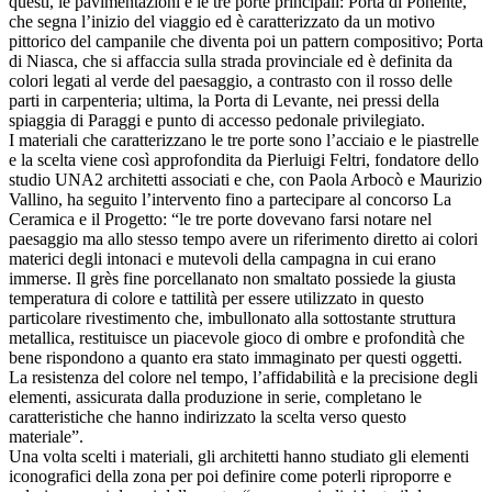
questi, le pavimentazioni e le tre porte principali: Porta di Ponente,
che segna l’inizio del viaggio ed è caratterizzato da un motivo
pittorico del campanile che diventa poi un pattern compositivo; Porta
di Niasca, che si affaccia sulla strada provinciale ed è definita da
colori legati al verde del paesaggio, a contrasto con il rosso delle
parti in carpenteria; ultima, la Porta di Levante, nei pressi della
spiaggia di Paraggi e punto di accesso pedonale privilegiato.
I materiali che caratterizzano le tre porte sono l’acciaio e le piastrelle
e la scelta viene così approfondita da Pierluigi Feltri, fondatore dello
studio UNA2 architetti associati e che, con Paola Arbocò e Maurizio
Vallino, ha seguito l’intervento fino a partecipare al concorso La
Ceramica e il Progetto: “le tre porte dovevano farsi notare nel
paesaggio ma allo stesso tempo avere un riferimento diretto ai colori
materici degli intonaci e mutevoli della campagna in cui erano
immerse. Il grès fine porcellanato non smaltato possiede la giusta
temperatura di colore e tattilità per essere utilizzato in questo
particolare rivestimento che, imbullonato alla sottostante struttura
metallica, restituisce un piacevole gioco di ombre e profondità che
bene rispondono a quanto era stato immaginato per questi oggetti.
La resistenza del colore nel tempo, l’affidabilità e la precisione degli
elementi, assicurata dalla produzione in serie, completano le
caratteristiche che hanno indirizzato la scelta verso questo
materiale”.
Una volta scelti i materiali, gli architetti hanno studiato gli elementi
iconografici della zona per poi definire come poterli riproporre e