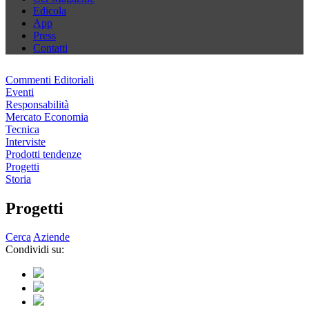
Edicola
App
Press
Contatti
Commenti Editoriali
Eventi
Responsabilità
Mercato Economia
Tecnica
Interviste
Prodotti tendenze
Progetti
Storia
Progetti
Cerca
Aziende
Condividi su: