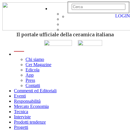
LOGIN
Il portale ufficiale della ceramica italiana
menu
Chi siamo
Cer Magazine
Edicola
App
Press
Contatti
Commenti ed Editoriali
Eventi
Responsabilità
Mercato Economia
Tecnica
Interviste
Prodotti tendenze
Progetti