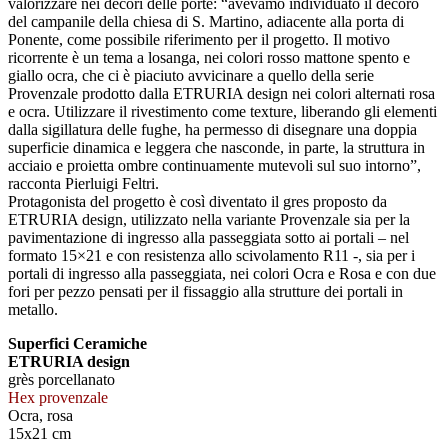
valorizzare nei decori delle porte: “avevamo individuato il decoro
del campanile della chiesa di S. Martino, adiacente alla porta di
Ponente, come possibile riferimento per il progetto. Il motivo
ricorrente è un tema a losanga, nei colori rosso mattone spento e
giallo ocra, che ci è piaciuto avvicinare a quello della serie
Provenzale prodotto dalla ETRURIA design nei colori alternati rosa
e ocra. Utilizzare il rivestimento come texture, liberando gli elementi
dalla sigillatura delle fughe, ha permesso di disegnare una doppia
superficie dinamica e leggera che nasconde, in parte, la struttura in
acciaio e proietta ombre continuamente mutevoli sul suo intorno”,
racconta Pierluigi Feltri.
Protagonista del progetto è così diventato il gres proposto da
ETRURIA design, utilizzato nella variante Provenzale sia per la
pavimentazione di ingresso alla passeggiata sotto ai portali – nel
formato 15×21 e con resistenza allo scivolamento R11 -, sia per i
portali di ingresso alla passeggiata, nei colori Ocra e Rosa e con due
fori per pezzo pensati per il fissaggio alla strutture dei portali in
metallo.
Superfici Ceramiche
ETRURIA design
grès porcellanato
Hex provenzale
Ocra, rosa
15x21 cm