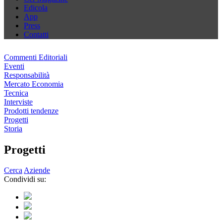
Edicola
App
Press
Contatti
Commenti Editoriali
Eventi
Responsabilità
Mercato Economia
Tecnica
Interviste
Prodotti tendenze
Progetti
Storia
Progetti
Cerca
Aziende
Condividi su: