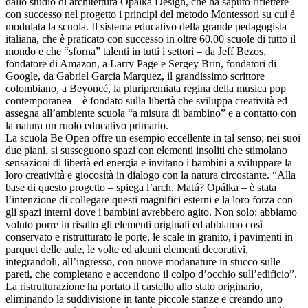
dallo studio di architettura Opalka Design, che ha saputo riflettere
con successo nel progetto i principi del metodo Montessori su cui è
modulata la scuola. Il sistema educativo della grande pedagogista
italiana, che è praticato con successo in oltre 60.00 scuole di tutto il
mondo e che “sforna” talenti in tutti i settori – da Jeff Bezos,
fondatore di Amazon, a Larry Page e Sergey Brin, fondatori di
Google, da Gabriel Garcia Marquez, il grandissimo scrittore
colombiano, a Beyoncé, la pluripremiata regina della musica pop
contemporanea – è fondato sulla libertà che sviluppa creatività ed
assegna all’ambiente scuola “a misura di bambino” e a contatto con
la natura un ruolo educativo primario.
La scuola Be Open offre un esempio eccellente in tal senso; nei suoi
due piani, si susseguono spazi con elementi insoliti che stimolano
sensazioni di libertà ed energia e invitano i bambini a sviluppare la
loro creatività e giocosità in dialogo con la natura circostante. “Alla
base di questo progetto – spiega l’arch. Matú? Opálka – è stata
l’intenzione di collegare questi magnifici esterni e la loro forza con
gli spazi interni dove i bambini avrebbero agito. Non solo: abbiamo
voluto porre in risalto gli elementi originali ed abbiamo così
conservato e ristrutturato le porte, le scale in granito, i pavimenti in
parquet delle aule, le volte ed alcuni elementi decorativi,
integrandoli, all’ingresso, con nuove modanature in stucco sulle
pareti, che completano e accendono il colpo d’occhio sull’edificio”.
La ristrutturazione ha portato il castello allo stato originario,
eliminando la suddivisione in tante piccole stanze e creando uno