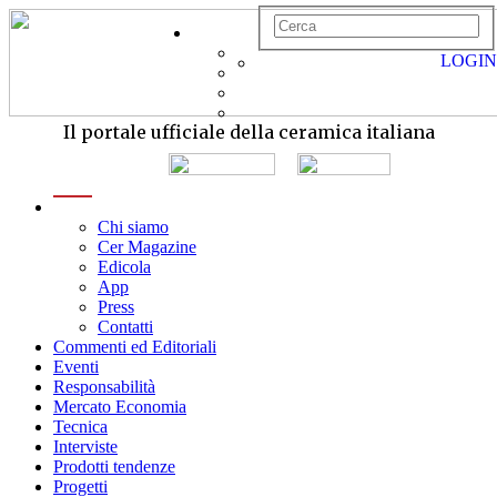
LOGIN
Il portale ufficiale della ceramica italiana
menu
Chi siamo
Cer Magazine
Edicola
App
Press
Contatti
Commenti ed Editoriali
Eventi
Responsabilità
Mercato Economia
Tecnica
Interviste
Prodotti tendenze
Progetti