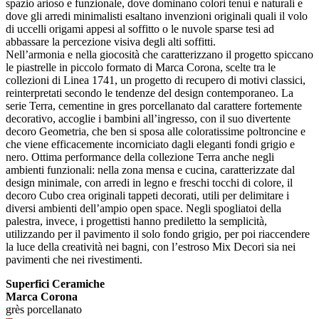
spazio arioso e funzionale, dove dominano colori tenui e naturali e
dove gli arredi minimalisti esaltano invenzioni originali quali il volo
di uccelli origami appesi al soffitto o le nuvole sparse tesi ad
abbassare la percezione visiva degli alti soffitti.
Nell’armonia e nella giocosità che caratterizzano il progetto spiccano
le piastrelle in piccolo formato di Marca Corona, scelte tra le
collezioni di Linea 1741, un progetto di recupero di motivi classici,
reinterpretati secondo le tendenze del design contemporaneo. La
serie Terra, cementine in gres porcellanato dal carattere fortemente
decorativo, accoglie i bambini all’ingresso, con il suo divertente
decoro Geometria, che ben si sposa alle coloratissime poltroncine e
che viene efficacemente incorniciato dagli eleganti fondi grigio e
nero. Ottima performance della collezione Terra anche negli
ambienti funzionali: nella zona mensa e cucina, caratterizzate dal
design minimale, con arredi in legno e freschi tocchi di colore, il
decoro Cubo crea originali tappeti decorati, utili per delimitare i
diversi ambienti dell’ampio open space. Negli spogliatoi della
palestra, invece, i progettisti hanno prediletto la semplicità,
utilizzando per il pavimento il solo fondo grigio, per poi riaccendere
la luce della creatività nei bagni, con l’estroso Mix Decori sia nei
pavimenti che nei rivestimenti.
Superfici Ceramiche
Marca Corona
grès porcellanato