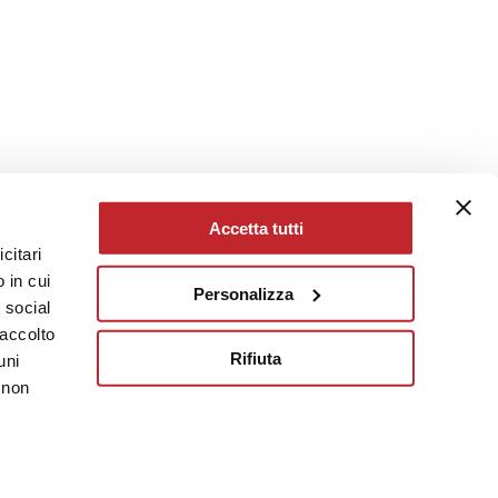
Accetta tutti
citari
 in cui
Personalizza
e social
raccolto
Rifiuta
uni
 non