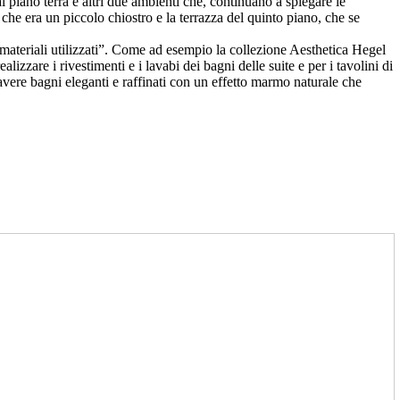
 piano terra e altri due ambienti che, continuano a spiegare le
 che era un piccolo chiostro e la terrazza del quinto piano, che se
i materiali utilizzati”. Come ad esempio la collezione Aesthetica Hegel
zzare i rivestimenti e i lavabi dei bagni delle suite e per i tavolini di
avere bagni eleganti e raffinati con un effetto marmo naturale che