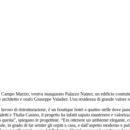
e Campo Marzio, veniva inaugurato Palazzo Nainer, un edificio costruit
re architetto e orafo Giuseppe Valadier. Una residenza di grande valore 
lavoro di ristrutturazione, è un boutique hotel a quattro stelle dove pas
aletti e Thalia Carano, il progetto ha infatti saputo mantenere e valoriz
 questa”, spiegano le progettiste. “Era ottenere un ambiente elegante, con
e, in grado di far sentire gli ospiti a casa, e dall’aspetto moderno e pul