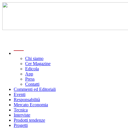
menu
Chi siamo
Cer Magazine
Edicola
App
Press
Contatti
Commenti ed Editoriali
Eventi
Responsabilità
Mercato Economia
Tecnica
Interviste
Prodotti tendenze
Progetti