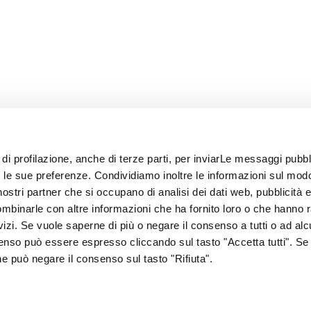
 di profilazione, anche di terze parti, per inviarLe messaggi pubbli
on le sue preferenze. Condividiamo inoltre le informazioni sul modo
i nostri partner che si occupano di analisi dei dati web, pubblicità 
ombinarle con altre informazioni che ha fornito loro o che hanno 
rvizi. Se vuole saperne di più o negare il consenso a tutti o ad alc
senso può essere espresso cliccando sul tasto "Accetta tutti". Se
67
one può negare il consenso sul tasto "Rifiuta".