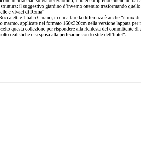
lconcini affacciati su via del Babuino, l’hotel comprende anche un bar al
 struttura: il suggestivo giardino d’inverno ottenuto trasformando quello
belle e vivaci di Roma”.
Boccaletti e Thalia Carano, in cui a fare la differenza è anche “il mix d
o marmo, applicate nel formato 160x320cm nella versione lappata per reali
elto questa collezione per rispondere alla richiesta del committente di 
lto realistiche e si sposa alla perfezione con lo stile dell’hotel”.