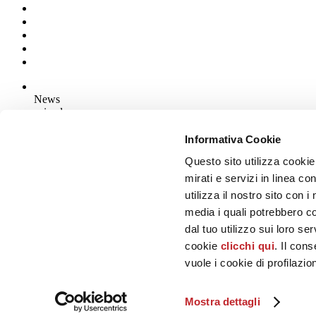
News
aziende
Articoli
Informativa Cookie
Questo sito utilizza cookie
Chi siamo
Mog 231/01
mirati e servizi in linea c
Privacy
utilizza il nostro sito con 
Cookie Policy
media i quali potrebbero c
Credits
dal tuo utilizzo sui loro se
Edi.Cer S.p.a. Società unipersonale
cookie
clicchi qui
. Il con
Viale Monte Santo, 40 - 41049 Sassuolo (MO) - Italy
Capitale Sociale: 2.500.000 euro - Codice fiscale e P.IVA 008537003
vuole i cookie di profilazi
Iscrizione al Registro delle Imprese: REA Modena 189678
tel. +39 0536 804585 - fax +39 0536 806510
Mostra dettagli
© Ceramica.info, All Rights Reserved.