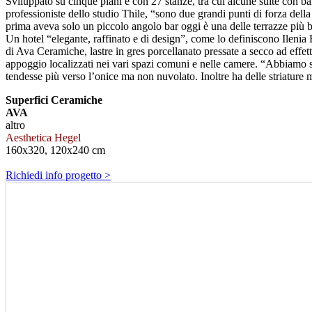
Sviluppato su cinque piani e con 27 stanze, tra cui alcune suite con ba
professioniste dello studio Thile, “sono due grandi punti di forza della
prima aveva solo un piccolo angolo bar oggi è una delle terrazze più 
Un hotel “elegante, raffinato e di design”, come lo definiscono Ilenia 
di Ava Ceramiche, lastre in gres porcellanato pressate a secco ad effett
appoggio localizzati nei vari spazi comuni e nelle camere. “Abbiamo sc
tendesse più verso l’onice ma non nuvolato. Inoltre ha delle striature mo
Superfici Ceramiche
AVA
altro
Aesthetica Hegel
160x320, 120x240 cm
Richiedi info progetto >