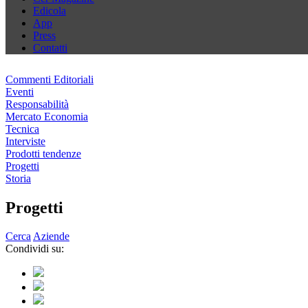
Edicola
App
Press
Contatti
Commenti Editoriali
Eventi
Responsabilità
Mercato Economia
Tecnica
Interviste
Prodotti tendenze
Progetti
Storia
Progetti
Cerca
Aziende
Condividi su: