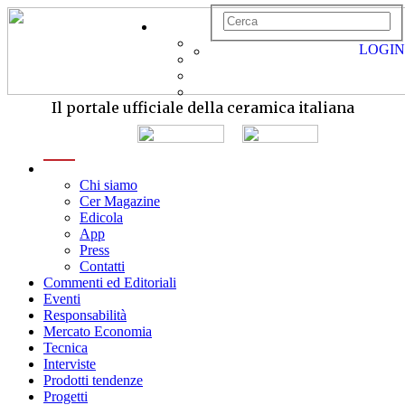
LOGIN
Il portale ufficiale della ceramica italiana
menu
Chi siamo
Cer Magazine
Edicola
App
Press
Contatti
Commenti ed Editoriali
Eventi
Responsabilità
Mercato Economia
Tecnica
Interviste
Prodotti tendenze
Progetti