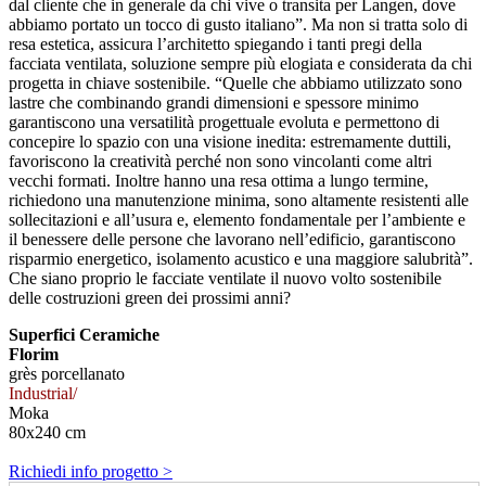
dal cliente che in generale da chi vive o transita per Langen, dove
abbiamo portato un tocco di gusto italiano”. Ma non si tratta solo di
resa estetica, assicura l’architetto spiegando i tanti pregi della
facciata ventilata, soluzione sempre più elogiata e considerata da chi
progetta in chiave sostenibile. “Quelle che abbiamo utilizzato sono
lastre che combinando grandi dimensioni e spessore minimo
garantiscono una versatilità progettuale evoluta e permettono di
concepire lo spazio con una visione inedita: estremamente duttili,
favoriscono la creatività perché non sono vincolanti come altri
vecchi formati. Inoltre hanno una resa ottima a lungo termine,
richiedono una manutenzione minima, sono altamente resistenti alle
sollecitazioni e all’usura e, elemento fondamentale per l’ambiente e
il benessere delle persone che lavorano nell’edificio, garantiscono
risparmio energetico, isolamento acustico e una maggiore salubrità”.
Che siano proprio le facciate ventilate il nuovo volto sostenibile
delle costruzioni green dei prossimi anni?
Superfici Ceramiche
Florim
grès porcellanato
Industrial/
Moka
80x240 cm
Richiedi info progetto >