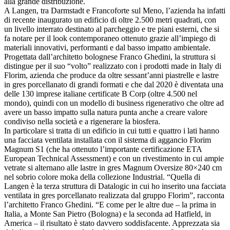
alla grande distribuzione.
A Langen, tra Darmstadt e Francoforte sul Meno, l’azienda ha infatti
di recente inaugurato un edificio di oltre 2.500 metri quadrati, con
un livello interrato destinato al parcheggio e tre piani esterni, che si
fa notare per il look contemporaneo ottenuto grazie all’impiego di
materiali innovativi, performanti e dal basso impatto ambientale.
Progettata dall’architetto bolognese Franco Ghedini, la struttura si
distingue per il suo “volto” realizzato con i prodotti made in Italy di
Florim, azienda che produce da oltre sessant’anni piastrelle e lastre
in gres porcellanato di grandi formati e che dal 2020 è diventata una
delle 130 imprese italiane certificate B Corp (oltre 4.500 nel
mondo), quindi con un modello di business rigenerativo che oltre ad
avere un basso impatto sulla natura punta anche a creare valore
condiviso nella società e a rigenerare la biosfera.
In particolare si tratta di un edificio in cui tutti e quattro i lati hanno
una facciata ventilata installata con il sistema di aggancio Florim
Magnum S1 (che ha ottenuto l’importante certificazione ETA
European Technical Assessment) e con un rivestimento in cui ampie
vetrate si alternano alle lastre in gres Magnum Oversize 80×240 cm
nel sobrio colore moka della collezione Industrial. “Quella di
Langen è la terza struttura di Datalogic in cui ho inserito una facciata
ventilata in gres porcellanato realizzata dal gruppo Florim”, racconta
l’architetto Franco Ghedini. “E come per le altre due – la prima in
Italia, a Monte San Pietro (Bologna) e la seconda ad Hatfield, in
America – il risultato è stato davvero soddisfacente. Apprezzata sia