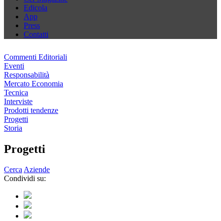
Edicola
App
Press
Contatti
Commenti Editoriali
Eventi
Responsabilità
Mercato Economia
Tecnica
Interviste
Prodotti tendenze
Progetti
Storia
Progetti
Cerca
Aziende
Condividi su: