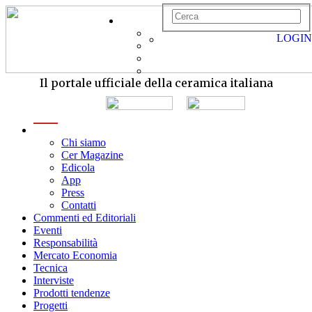
LOGIN
Il portale ufficiale della ceramica italiana
menu
Chi siamo
Cer Magazine
Edicola
App
Press
Contatti
Commenti ed Editoriali
Eventi
Responsabilità
Mercato Economia
Tecnica
Interviste
Prodotti tendenze
Progetti