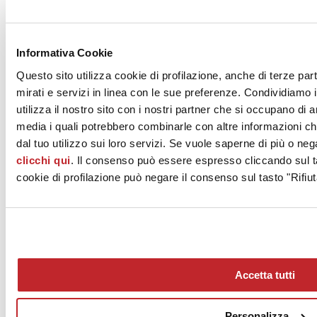
Download immagine 4 >
Download immagine 5 >
Informativa Cookie
VERSACE CERAMICS - Divisione di ABK GROUP
Questo sito utilizza cookie di profilazione, anche di terze par
INDUSTRIE CERAMICHE S.p.A.
mirati e servizi in linea con le sue preferenze. Condividiamo i
Via San Lorenzo 24/A
utilizza il nostro sito con i nostri partner che si occupano di a
FINALE EMILIA, 41034
Modena
media i quali potrebbero combinarle con altre informazioni ch
dal tuo utilizzo sui loro servizi. Se vuole saperne di più o neg
Tel. 0536 849611
clicchi qui
. Il consenso può essere espresso cliccando sul ta
Fax 0536 849856
cookie di profilazione può negare il consenso sul tasto "Rifiut
[email protected]
www.abkgroup.it
Accetta tutti
Personalizza