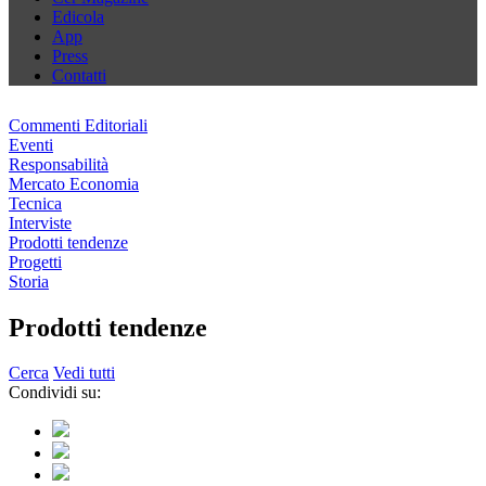
Edicola
App
Press
Contatti
Commenti Editoriali
Eventi
Responsabilità
Mercato Economia
Tecnica
Interviste
Prodotti tendenze
Progetti
Storia
Prodotti tendenze
Cerca
Vedi tutti
Condividi su: