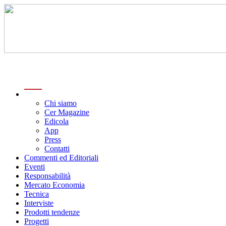
menu
Chi siamo
Cer Magazine
Edicola
App
Press
Contatti
Commenti ed Editoriali
Eventi
Responsabilità
Mercato Economia
Tecnica
Interviste
Prodotti tendenze
Progetti