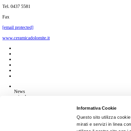
Tel. 0437 5581
Fax
[email protected]
www.ceramicadolomite.it
News
aziende
Articoli
Informativa Cookie
Questo sito utilizza cookie
Chi siamo
Mog 231/01
mirati e servizi in linea c
Privacy