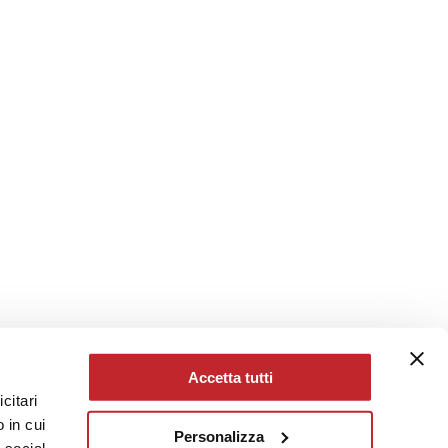
Accetta tutti
citari
 in cui
Personalizza