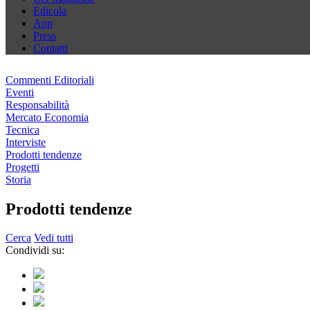
Edicola
App
Press
Contatti
Commenti Editoriali
Eventi
Responsabilità
Mercato Economia
Tecnica
Interviste
Prodotti tendenze
Progetti
Storia
Prodotti tendenze
Cerca
Vedi tutti
Condividi su: