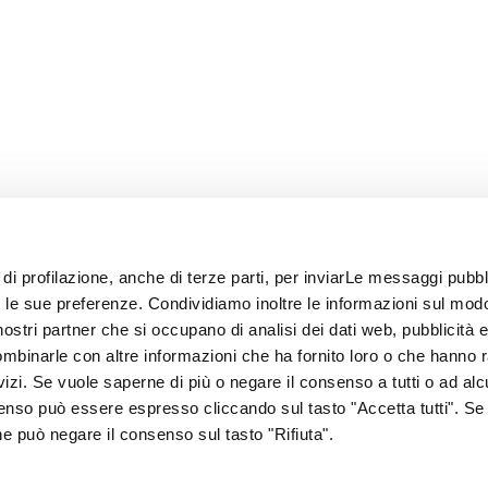
 di profilazione, anche di terze parti, per inviarLe messaggi pubbli
on le sue preferenze. Condividiamo inoltre le informazioni sul modo
i nostri partner che si occupano di analisi dei dati web, pubblicità 
ombinarle con altre informazioni che ha fornito loro o che hanno 
rvizi. Se vuole saperne di più o negare il consenso a tutti o ad alc
senso può essere espresso cliccando sul tasto "Accetta tutti". Se
67
one può negare il consenso sul tasto "Rifiuta".