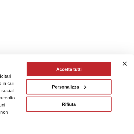
Accetta tutti
citari
 in cui
Personalizza
e social
raccolto
Rifiuta
uni
 non