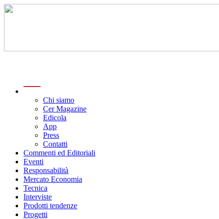
menu
Chi siamo
Cer Magazine
Edicola
App
Press
Contatti
Commenti ed Editoriali
Eventi
Responsabilità
Mercato Economia
Tecnica
Interviste
Prodotti tendenze
Progetti