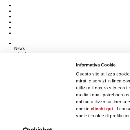
News
aziende
Articoli
Informativa Cookie
Questo sito utilizza cookie
Chi siamo
Mog 231/01
mirati e servizi in linea c
Privacy
utilizza il nostro sito con 
Cookie Policy
media i quali potrebbero c
Credits
dal tuo utilizzo sui loro se
Edi.Cer S.p.a. Società unipersonale
cookie
clicchi qui
. Il con
Viale Monte Santo, 40 - 41049 Sassuolo (MO) - Italy
Capitale Sociale: 2.500.000 euro - Codice fiscale e P.IVA 008537003
vuole i cookie di profilazi
Iscrizione al Registro delle Imprese: REA Modena 189678
tel. +39 0536 804585 - fax +39 0536 806510