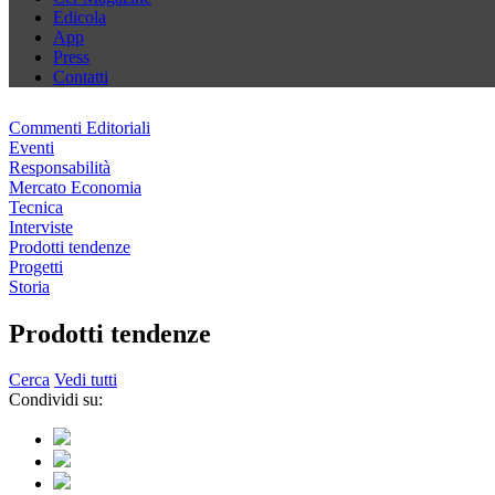
Edicola
App
Press
Contatti
Commenti Editoriali
Eventi
Responsabilità
Mercato Economia
Tecnica
Interviste
Prodotti tendenze
Progetti
Storia
Prodotti tendenze
Cerca
Vedi tutti
Condividi su: