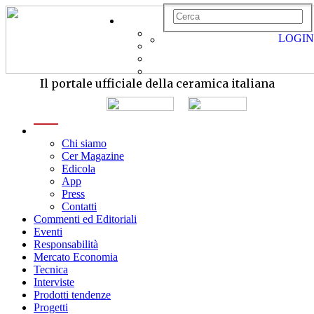
LOGIN
Il portale ufficiale della ceramica italiana
menu
Chi siamo
Cer Magazine
Edicola
App
Press
Contatti
Commenti ed Editoriali
Eventi
Responsabilità
Mercato Economia
Tecnica
Interviste
Prodotti tendenze
Progetti