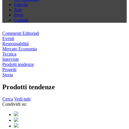
Edicola
App
Press
Contatti
Commenti Editoriali
Eventi
Responsabilità
Mercato Economia
Tecnica
Interviste
Prodotti tendenze
Progetti
Storia
Prodotti tendenze
Cerca
Vedi tutti
Condividi su: