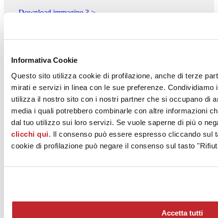
Download immagine 3 >
CERAMICA CIELO S.p.A.
Via Falerina Km. 7,800
Informativa Cookie
FABRICA DI ROMA, 01034
Viterbo
Questo sito utilizza cookie di profilazione, anche di terze par
mirati e servizi in linea con le sue preferenze. Condividiamo i
Tel. 0761 56701
utilizza il nostro sito con i nostri partner che si occupano di a
Fax 0761540363
media i quali potrebbero combinarle con altre informazioni ch
dal tuo utilizzo sui loro servizi. Se vuole saperne di più o neg
[email protected]
clicchi qui
. Il consenso può essere espresso cliccando sul ta
www.ceramicacielo.it
cookie di profilazione può negare il consenso sul tasto "Rifiut
Accetta tutti