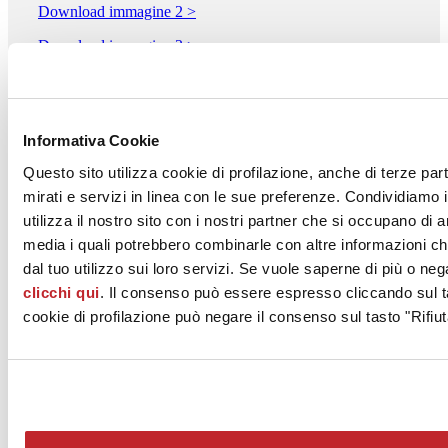
Download immagine 2 >
Download immagine 3 >
I.P.A. INDUSTRIA PORCELLANE S.p.A.
Via Medaglie d'Oro 15
Informativa Cookie
USMATE VELATE, 20865
Monza E Brianza
Questo sito utilizza cookie di profilazione, anche di terze par
mirati e servizi in linea con le sue preferenze. Condividiamo i
Tel. 039671131
utilizza il nostro sito con i nostri partner che si occupano di a
Fax 039674604
media i quali potrebbero combinarle con altre informazioni ch
dal tuo utilizzo sui loro servizi. Se vuole saperne di più o neg
[email protected]
clicchi qui
. Il consenso può essere espresso cliccando sul ta
www.ipaporcellane.it
cookie di profilazione può negare il consenso sul tasto "Rifiut