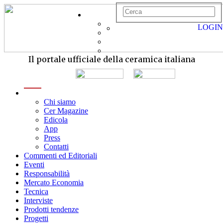
LOGIN
Il portale ufficiale della ceramica italiana
menu
Chi siamo
Cer Magazine
Edicola
App
Press
Contatti
Commenti ed Editoriali
Eventi
Responsabilità
Mercato Economia
Tecnica
Interviste
Prodotti tendenze
Progetti