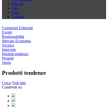
Edicola
App
Press
Contatti
Commenti Editoriali
Eventi
Responsabilità
Mercato Economia
Tecnica
Interviste
Prodotti tendenze
Progetti
Storia
Prodotti tendenze
Cerca
Vedi tutti
Condividi su: