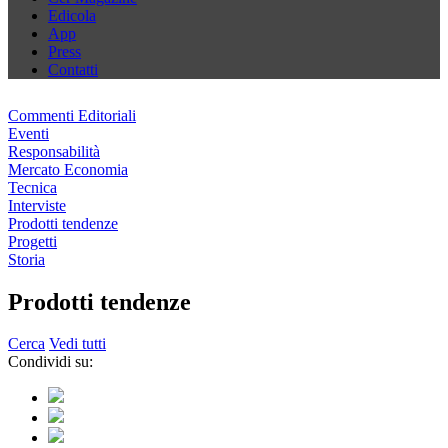
Edicola
App
Press
Contatti
Commenti Editoriali
Eventi
Responsabilità
Mercato Economia
Tecnica
Interviste
Prodotti tendenze
Progetti
Storia
Prodotti tendenze
Cerca
Vedi tutti
Condividi su: