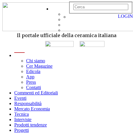
LOGIN
Il portale ufficiale della ceramica italiana
menu
Chi siamo
Cer Magazine
Edicola
App
Press
Contatti
Commenti ed Editoriali
Eventi
Responsabilità
Mercato Economia
Tecnica
Interviste
Prodotti tendenze
Progetti