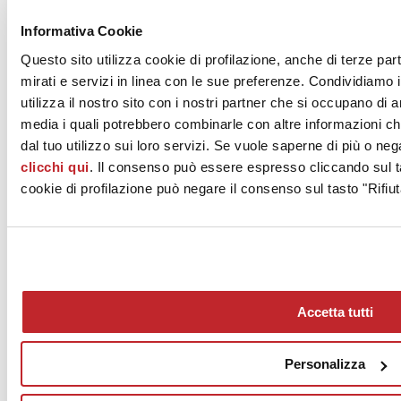
Informativa Cookie
Questo sito utilizza cookie di profilazione, anche di terze par
ECO CERAMICA S.r.l.
Via Don P. Borghi 5-S.Antonino
mirati e servizi in linea con le sue preferenze. Condividiamo i
CASALGRANDE, 42013
utilizza il nostro sito con i nostri partner che si occupano di a
Reggio Emilia
media i quali potrebbero combinarle con altre informazioni ch
Tel. 0536991701
dal tuo utilizzo sui loro servizi. Se vuole saperne di più o neg
clicchi qui
. Il consenso può essere espresso cliccando sul ta
Fax 0536990164
cookie di profilazione può negare il consenso sul tasto "Rifiut
[email protected]
www.ecoceramica.com
Accetta tutti
Personalizza