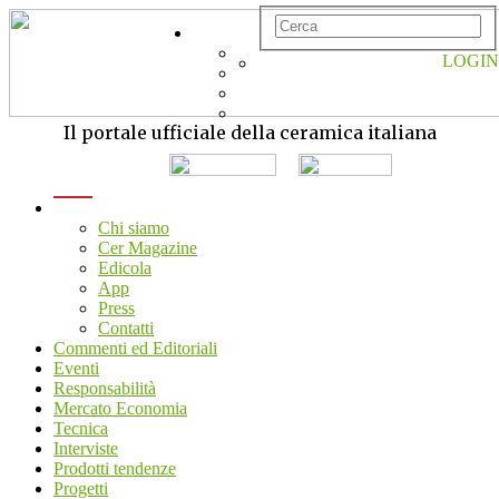
LOGIN
Il portale ufficiale della ceramica italiana
menu
Chi siamo
Cer Magazine
Edicola
App
Press
Contatti
Commenti ed Editoriali
Eventi
Responsabilità
Mercato Economia
Tecnica
Interviste
Prodotti tendenze
Progetti