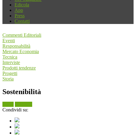
Edicola
App
Press
Contatti
Commenti Editoriali
Eventi
Responsabilità
Mercato Economia
Tecnica
Interviste
Prodotti tendenze
Progetti
Storia
Sostenibilità
Cerca
Vedi tutti
Condividi su: