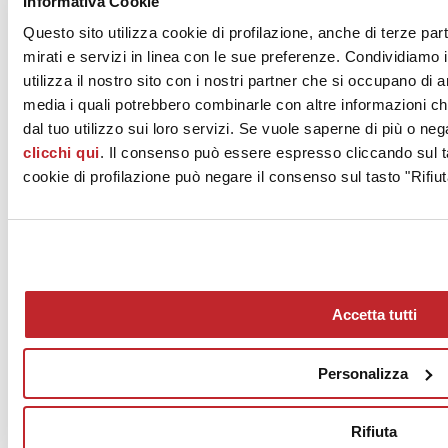
Informativa Cookie
MARAZZI GROUP S.r.l. - a socio unico
Questo sito utilizza cookie di profilazione, anche di terze par
Viale Regina Pacis 39
mirati e servizi in linea con le sue preferenze. Condividiamo i
SASSUOLO, 41049
utilizza il nostro sito con i nostri partner che si occupano di a
Modena
media i quali potrebbero combinarle con altre informazioni ch
Tel. 0536 860800
dal tuo utilizzo sui loro servizi. Se vuole saperne di più o neg
clicchi qui
. Il consenso può essere espresso cliccando sul ta
Fax 0536 860644
cookie di profilazione può negare il consenso sul tasto "Rifiut
[email protected]
www.marazzi.it
Accetta tutti
Personalizza
News
aziende
Rifiuta