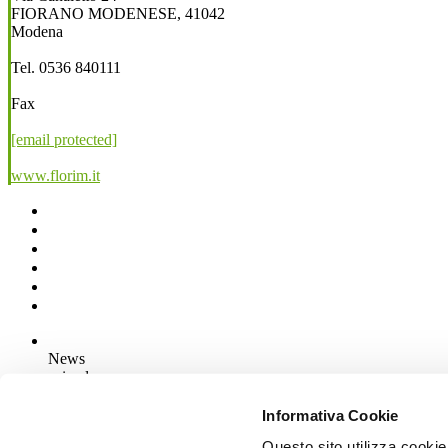
FIORANO MODENESE, 41042
Modena
Tel. 0536 840111
Fax
[email protected]
www.florim.it
News
aziende
Articoli
Informativa Cookie
Questo sito utilizza cookie
Chi siamo