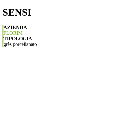
SENSI
AZIENDA
FLORIM
TIPOLOGIA
grès porcellanato