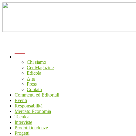
menu
Chi siamo
Cer Magazine
Edicola
App
Press
Contatti
Commenti ed Editoriali
Eventi
Responsabilità
Mercato Economia
Tecnica
Interviste
Prodotti tendenze
Progetti