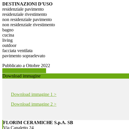
DESTINAZIONI D’USO
residenziale pavimento
residenziale rivestimento
non residenziale pavimento
non residenziale rivestimento
bagno
cucina
living
outdoor
facciata ventilata
pavimento sopraelevato
Pubblicato a Ottobre 2022
Richiedi info prodotto >
Download immagine
Download immagine 1 >
Download immagine 2 >
FLORIM CERAMICHE S.p.A. SB
Via Canaletto 24