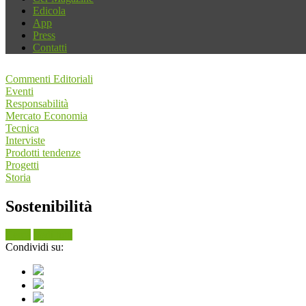
Edicola
App
Press
Contatti
Commenti Editoriali
Eventi
Responsabilità
Mercato Economia
Tecnica
Interviste
Prodotti tendenze
Progetti
Storia
Sostenibilità
Cerca
Vedi tutti
Condividi su: