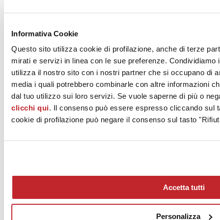
Download PDF
Informativa Cookie
Questo sito utilizza cookie di profilazione, anche di terze par
mirati e servizi in linea con le sue preferenze. Condividiamo i
TAGINA S.p.A.
utilizza il nostro sito con i nostri partner che si occupano di a
Via Emilia Ponente 925
CASTEL BOLOGNESE, 48014
media i quali potrebbero combinarle con altre informazioni ch
Ravenna
dal tuo utilizzo sui loro servizi. Se vuole saperne di più o neg
clicchi qui
. Il consenso può essere espresso cliccando sul ta
Tel. 0545 1977303
cookie di profilazione può negare il consenso sul tasto "Rifiut
Fax 0545 1977302
www.tagina.it
Accetta tutti
Personalizza