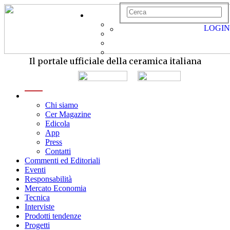
LOGIN
Il portale ufficiale della ceramica italiana
menu
Chi siamo
Cer Magazine
Edicola
App
Press
Contatti
Commenti ed Editoriali
Eventi
Responsabilità
Mercato Economia
Tecnica
Interviste
Prodotti tendenze
Progetti