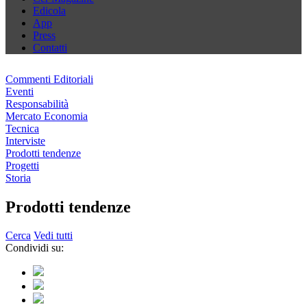
Edicola
App
Press
Contatti
Commenti Editoriali
Eventi
Responsabilità
Mercato Economia
Tecnica
Interviste
Prodotti tendenze
Progetti
Storia
Prodotti tendenze
Cerca
Vedi tutti
Condividi su: