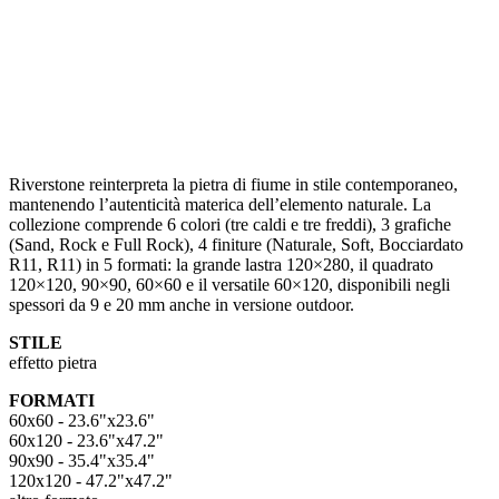
Riverstone reinterpreta la pietra di fiume in stile contemporaneo,
mantenendo l’autenticità materica dell’elemento naturale. La
collezione comprende 6 colori (tre caldi e tre freddi), 3 grafiche
(Sand, Rock e Full Rock), 4 finiture (Naturale, Soft, Bocciardato
R11, R11) in 5 formati: la grande lastra 120×280, il quadrato
120×120, 90×90, 60×60 e il versatile 60×120, disponibili negli
spessori da 9 e 20 mm anche in versione outdoor.
STILE
effetto pietra
FORMATI
60x60 - 23.6"x23.6"
60x120 - 23.6"x47.2"
90x90 - 35.4"x35.4"
120x120 - 47.2"x47.2"