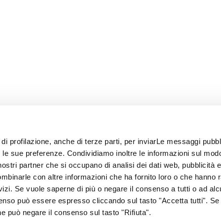
 di profilazione, anche di terze parti, per inviarLe messaggi pubbli
on le sue preferenze. Condividiamo inoltre le informazioni sul modo
i nostri partner che si occupano di analisi dei dati web, pubblicità 
ombinarle con altre informazioni che ha fornito loro o che hanno 
rvizi. Se vuole saperne di più o negare il consenso a tutti o ad alc
senso può essere espresso cliccando sul tasto "Accetta tutti". Se
67
one può negare il consenso sul tasto "Rifiuta".