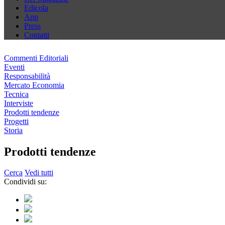
Edicola
App
Press
Contatti
Commenti Editoriali
Eventi
Responsabilità
Mercato Economia
Tecnica
Interviste
Prodotti tendenze
Progetti
Storia
Prodotti tendenze
Cerca
Vedi tutti
Condividi su: