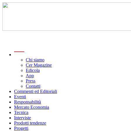
menu
Chi siamo
Cer Magazine
Edicola
App
Press
Contatti
Commenti ed Editoriali
Eventi
Responsabilità
Mercato Economia
Tecnica
Interviste
Prodotti tendenze
Progetti