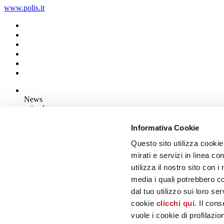
www.polis.it
News
aziende
Articoli
Informativa Cookie
Questo sito utilizza cookie
Chi siamo
Mog 231/01
mirati e servizi in linea c
Privacy
utilizza il nostro sito con 
Cookie Policy
media i quali potrebbero c
Credits
dal tuo utilizzo sui loro se
Edi.Cer S.p.a. Società unipersonale
cookie
clicchi qui
. Il con
Viale Monte Santo, 40 - 41049 Sassuolo (MO) - Italy
Capitale Sociale: 2.500.000 euro - Codice fiscale e P.IVA 008537003
vuole i cookie di profilazi
Iscrizione al Registro delle Imprese: REA Modena 189678