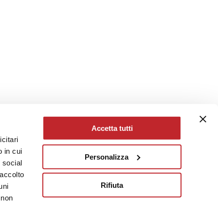
Accetta tutti
citari
 in cui
Personalizza
e social
raccolto
Rifiuta
uni
 non