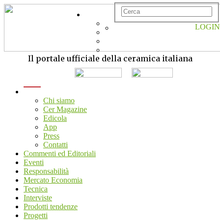
LOGIN
Il portale ufficiale della ceramica italiana
menu
Chi siamo
Cer Magazine
Edicola
App
Press
Contatti
Commenti ed Editoriali
Eventi
Responsabilità
Mercato Economia
Tecnica
Interviste
Prodotti tendenze
Progetti