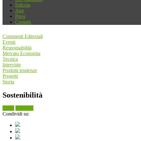
Edicola
App
Press
Contatti
Commenti Editoriali
Eventi
Responsabilità
Mercato Economia
Tecnica
Interviste
Prodotti tendenze
Progetti
Storia
Sostenibilità
Cerca
Vedi tutti
Condividi su: