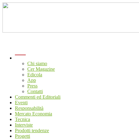
menu
Chi siamo
Cer Magazine
Edicola
App
Press
Contatti
Commenti ed Editoriali
Eventi
Responsabilità
Mercato Economia
Tecnica
Interviste
Prodotti tendenze
Progetti