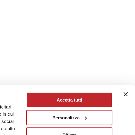
Accetta tutti
citari
 in cui
Personalizza
e social
raccolto