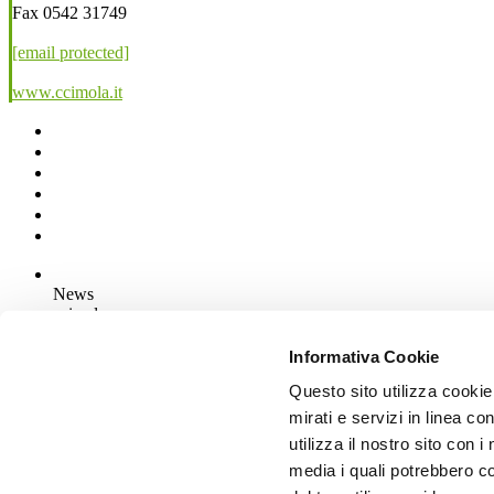
Fax 0542 31749
[email protected]
www.ccimola.it
News
aziende
Articoli
Informativa Cookie
Questo sito utilizza cookie
Chi siamo
Mog 231/01
mirati e servizi in linea c
Privacy
utilizza il nostro sito con 
Cookie Policy
media i quali potrebbero c
Credits