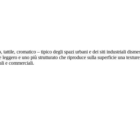
o, tattile, cromatico – tipico degli spazi urbani e dei siti industriali dis
e leggero e uno più strutturato che riproduce sulla superficie una textur
ali e commerciali.