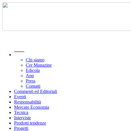
menu
Chi siamo
Cer Magazine
Edicola
App
Press
Contatti
Commenti ed Editoriali
Eventi
Responsabilità
Mercato Economia
Tecnica
Interviste
Prodotti tendenze
Progetti