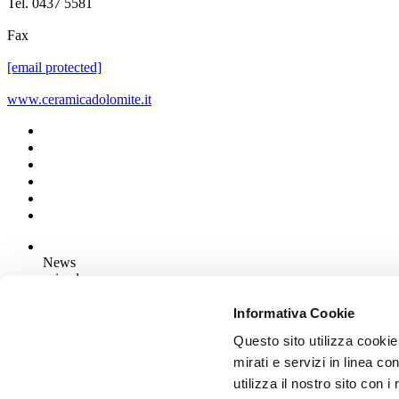
Tel. 0437 5581
Fax
[email protected]
www.ceramicadolomite.it
News
aziende
Articoli
Informativa Cookie
Questo sito utilizza cookie
Chi siamo
Mog 231/01
mirati e servizi in linea c
Privacy
utilizza il nostro sito con 
Cookie Policy