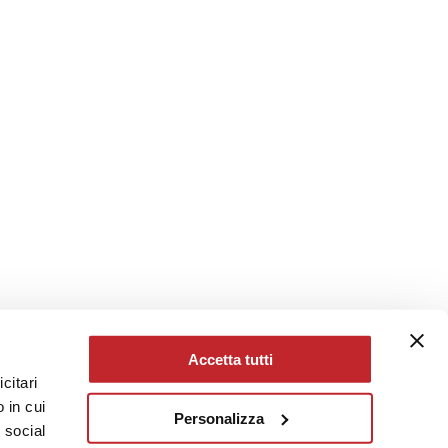
Accetta tutti
citari
 in cui
Personalizza
e social