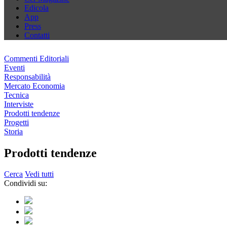
Edicola
App
Press
Contatti
Commenti Editoriali
Eventi
Responsabilità
Mercato Economia
Tecnica
Interviste
Prodotti tendenze
Progetti
Storia
Prodotti tendenze
Cerca
Vedi tutti
Condividi su: