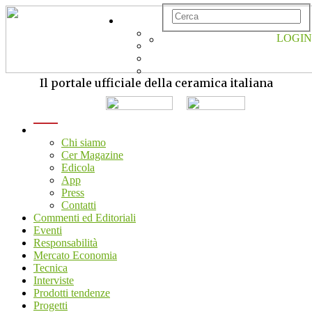
LOGIN
Il portale ufficiale della ceramica italiana
menu
Chi siamo
Cer Magazine
Edicola
App
Press
Contatti
Commenti ed Editoriali
Eventi
Responsabilità
Mercato Economia
Tecnica
Interviste
Prodotti tendenze
Progetti