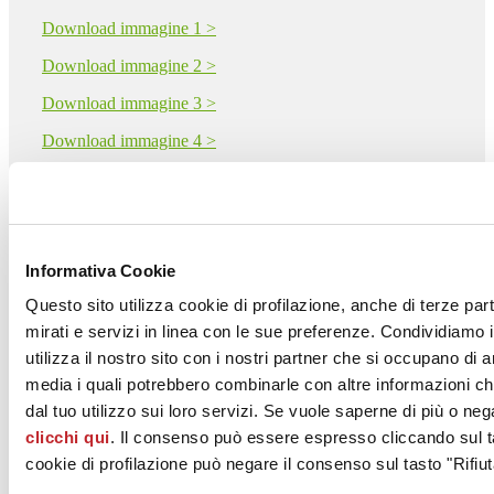
Download immagine 1 >
Download immagine 2 >
Download immagine 3 >
Download immagine 4 >
Download immagine 5 >
Download PDF
Informativa Cookie
Questo sito utilizza cookie di profilazione, anche di terze par
mirati e servizi in linea con le sue preferenze. Condividiamo i
MONOCIBEC - FINCIBEC S.p.A.
utilizza il nostro sito con i nostri partner che si occupano di a
Via Valle d'Aosta 47
media i quali potrebbero combinarle con altre informazioni ch
SASSUOLO, 41049
dal tuo utilizzo sui loro servizi. Se vuole saperne di più o neg
Modena
clicchi qui
. Il consenso può essere espresso cliccando sul ta
Tel. 0536861300
cookie di profilazione può negare il consenso sul tasto "Rifiut