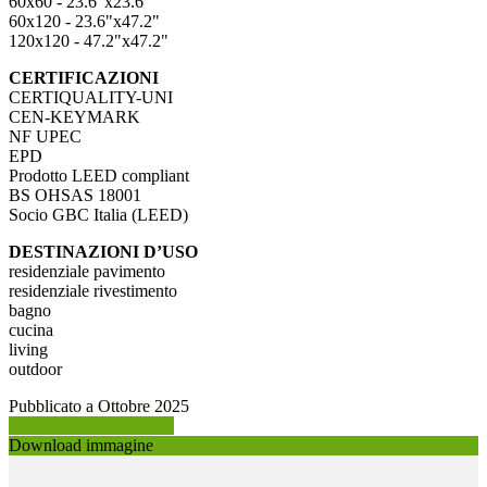
60x60 - 23.6"x23.6"
60x120 - 23.6"x47.2"
120x120 - 47.2"x47.2"
CERTIFICAZIONI
CERTIQUALITY-UNI
CEN-KEYMARK
NF UPEC
EPD
Prodotto LEED compliant
BS OHSAS 18001
Socio GBC Italia (LEED)
DESTINAZIONI D’USO
residenziale pavimento
residenziale rivestimento
bagno
cucina
living
outdoor
Pubblicato a Ottobre 2025
Richiedi info prodotto >
Download immagine