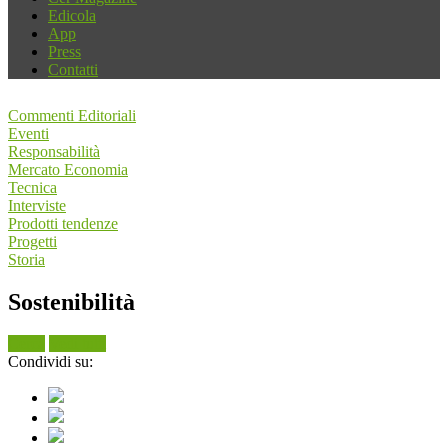
Edicola
App
Press
Contatti
Commenti Editoriali
Eventi
Responsabilità
Mercato Economia
Tecnica
Interviste
Prodotti tendenze
Progetti
Storia
Sostenibilità
Cerca
Vedi tutti
Condividi su: