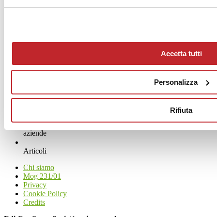
Fax 0536861400
[email protected]
www.monocibec.it
Accetta tutti
Personalizza
Rifiuta
News
aziende
Articoli
Chi siamo
Mog 231/01
Privacy
Cookie Policy
Credits