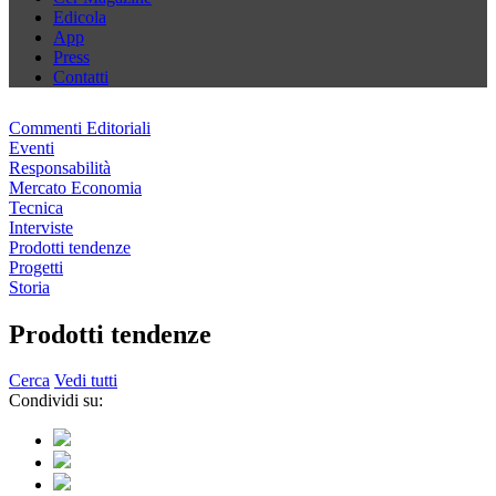
Edicola
App
Press
Contatti
Commenti Editoriali
Eventi
Responsabilità
Mercato Economia
Tecnica
Interviste
Prodotti tendenze
Progetti
Storia
Prodotti tendenze
Cerca
Vedi tutti
Condividi su: