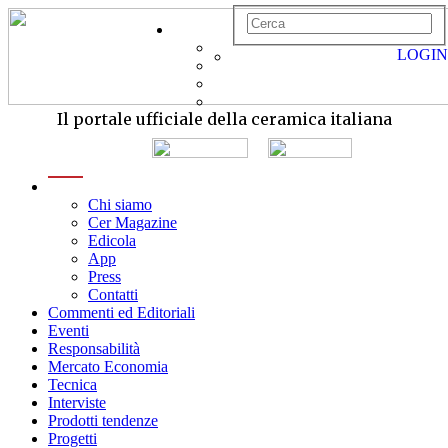
LOGIN
Il portale ufficiale della ceramica italiana
menu
Chi siamo
Cer Magazine
Edicola
App
Press
Contatti
Commenti ed Editoriali
Eventi
Responsabilità
Mercato Economia
Tecnica
Interviste
Prodotti tendenze
Progetti