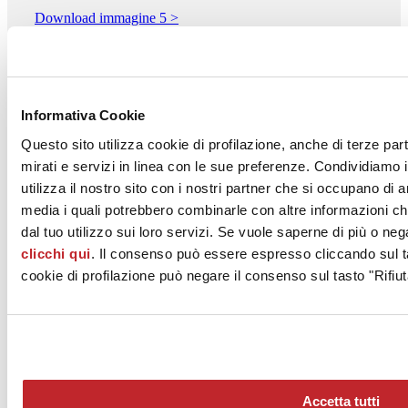
Download immagine 5 >
Download PDF
Informativa Cookie
Questo sito utilizza cookie di profilazione, anche di terze par
FLAVIKER - Divisione di ABK GROUP INDUSTRIE
mirati e servizi in linea con le sue preferenze. Condividiamo i
CERAMICHE S.p.A.
utilizza il nostro sito con i nostri partner che si occupano di a
Via San Lorenzo 24/A
media i quali potrebbero combinarle con altre informazioni ch
FINALE EMILIA, 41034
Modena
dal tuo utilizzo sui loro servizi. Se vuole saperne di più o neg
clicchi qui
. Il consenso può essere espresso cliccando sul ta
Tel. 059 9752011
cookie di profilazione può negare il consenso sul tasto "Rifiut
Fax 059 9752010
www.abkgroup.it
Accetta tutti