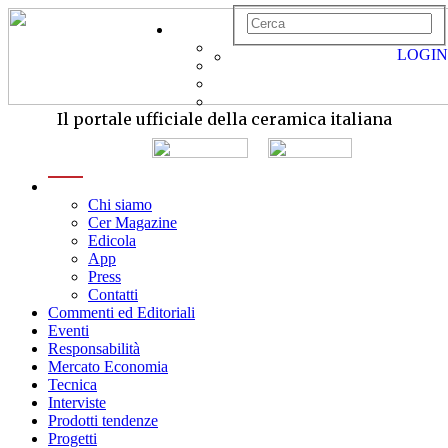
LOGIN
Il portale ufficiale della ceramica italiana
menu
Chi siamo
Cer Magazine
Edicola
App
Press
Contatti
Commenti ed Editoriali
Eventi
Responsabilità
Mercato Economia
Tecnica
Interviste
Prodotti tendenze
Progetti