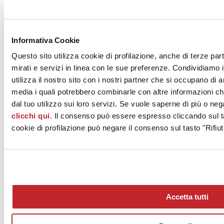
CERAMICA DOLOMITE S.p.A.
Via Cavassico Inferiore 160
Borgo Valbelluna, 32026
Informativa Cookie
Belluno
Questo sito utilizza cookie di profilazione, anche di terze par
Tel. 0437 5581
mirati e servizi in linea con le sue preferenze. Condividiamo i
utilizza il nostro sito con i nostri partner che si occupano di a
Fax
media i quali potrebbero combinarle con altre informazioni ch
[email protected]
dal tuo utilizzo sui loro servizi. Se vuole saperne di più o neg
clicchi qui
. Il consenso può essere espresso cliccando sul ta
www.ceramicadolomite.it
cookie di profilazione può negare il consenso sul tasto "Rifiut
Accetta tutti
News
aziende