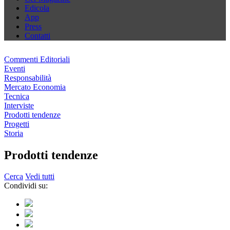
Edicola
App
Press
Contatti
Commenti Editoriali
Eventi
Responsabilità
Mercato Economia
Tecnica
Interviste
Prodotti tendenze
Progetti
Storia
Prodotti tendenze
Cerca
Vedi tutti
Condividi su: