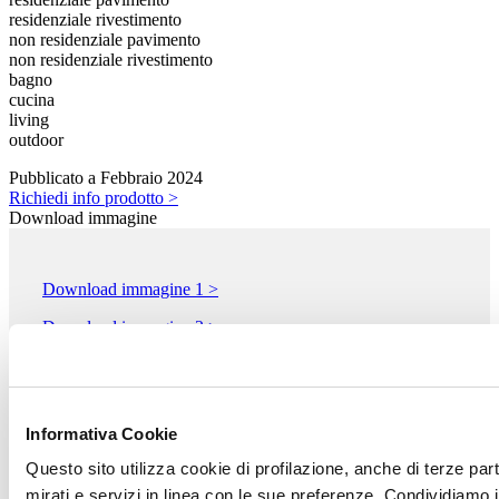
residenziale rivestimento
non residenziale pavimento
non residenziale rivestimento
bagno
cucina
living
outdoor
Pubblicato a Febbraio 2024
Richiedi info prodotto >
Download immagine
Download immagine 1 >
Download immagine 2 >
Download immagine 3 >
Download immagine 4 >
Informativa Cookie
Questo sito utilizza cookie di profilazione, anche di terze par
MIRAGE GRANITO CERAMICO S.p.A.
Via Giardini Nord, 225
mirati e servizi in linea con le sue preferenze. Condividiamo i