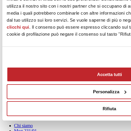
PAVULLO NEL FRIGNANO, 41026
utilizza il nostro sito con i nostri partner che si occupano di a
Modena
media i quali potrebbero combinarle con altre informazioni ch
Tel. 053629611
dal tuo utilizzo sui loro servizi. Se vuole saperne di più o neg
clicchi qui
. Il consenso può essere espresso cliccando sul ta
Fax 053621065
cookie di profilazione può negare il consenso sul tasto "Rifiut
www.mirage.it
Accetta tutti
Personalizza
News
aziende
Rifiuta
Articoli
Chi siamo
Mog 231/01