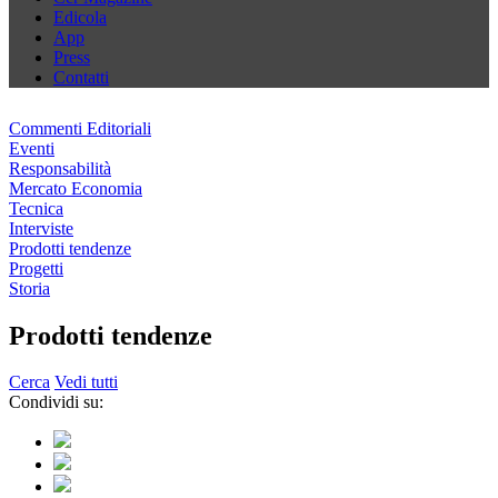
Edicola
App
Press
Contatti
Commenti Editoriali
Eventi
Responsabilità
Mercato Economia
Tecnica
Interviste
Prodotti tendenze
Progetti
Storia
Prodotti tendenze
Cerca
Vedi tutti
Condividi su: