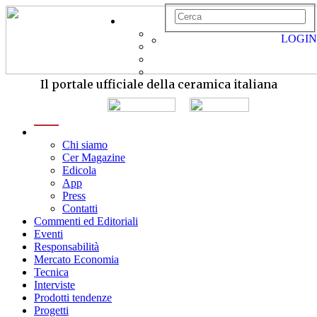
LOGIN
Il portale ufficiale della ceramica italiana
menu
Chi siamo
Cer Magazine
Edicola
App
Press
Contatti
Commenti ed Editoriali
Eventi
Responsabilità
Mercato Economia
Tecnica
Interviste
Prodotti tendenze
Progetti