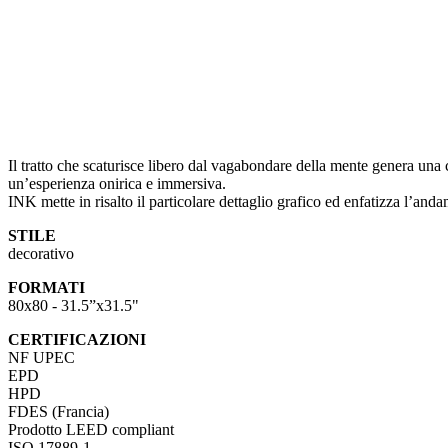
Il tratto che scaturisce libero dal vagabondare della mente genera una 
un’esperienza onirica e immersiva.
INK mette in risalto il particolare dettaglio grafico ed enfatizza l’and
STILE
decorativo
FORMATI
80x80 - 31.5”x31.5"
CERTIFICAZIONI
NF UPEC
EPD
HPD
FDES (Francia)
Prodotto LEED compliant
ISO 17889-1