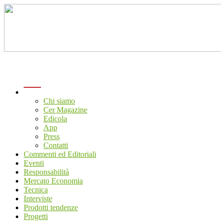
menu
Chi siamo
Cer Magazine
Edicola
App
Press
Contatti
Commenti ed Editoriali
Eventi
Responsabilità
Mercato Economia
Tecnica
Interviste
Prodotti tendenze
Progetti