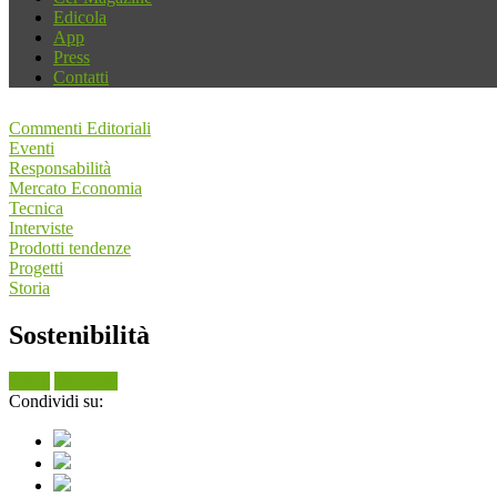
Edicola
App
Press
Contatti
Commenti Editoriali
Eventi
Responsabilità
Mercato Economia
Tecnica
Interviste
Prodotti tendenze
Progetti
Storia
Sostenibilità
Cerca
Vedi tutti
Condividi su: