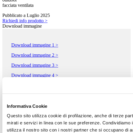
facciata ventilata
Pubblicato a Luglio 2025
Richiedi info prodotto >
Download immagine
Download immagine 1 >
Download immagine 2 >
Download immagine 3 >
Download immagine 4 >
Download immagine 5 >
LEONARDOCERAMICA - COOPERATIVA CERAMICA
Informativa Cookie
D'IMOLA S.c.
Via Vittorio Veneto 13
Questo sito utilizza cookie di profilazione, anche di terze par
IMOLA, 40026
mirati e servizi in linea con le sue preferenze. Condividiamo i
Bologna
utilizza il nostro sito con i nostri partner che si occupano di a