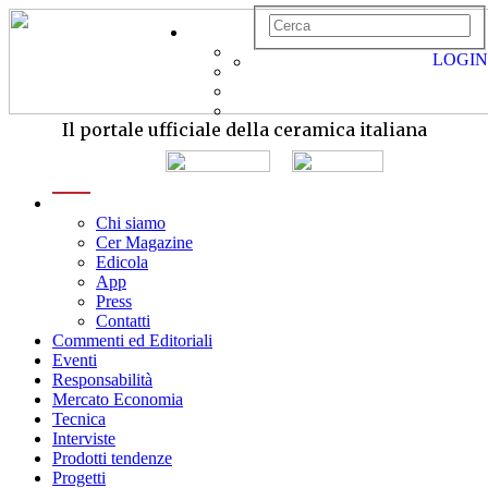
LOGIN
Il portale ufficiale della ceramica italiana
menu
Chi siamo
Cer Magazine
Edicola
App
Press
Contatti
Commenti ed Editoriali
Eventi
Responsabilità
Mercato Economia
Tecnica
Interviste
Prodotti tendenze
Progetti