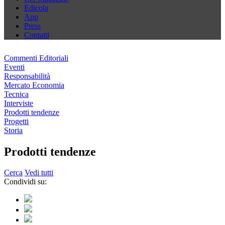
Edicola
App
Press
Contatti
Commenti Editoriali
Eventi
Responsabilità
Mercato Economia
Tecnica
Interviste
Prodotti tendenze
Progetti
Storia
Prodotti tendenze
Cerca
Vedi tutti
Condividi su: