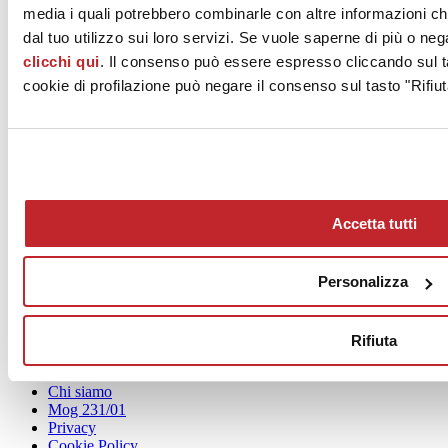
Tel. 0542 601601
media i quali potrebbero combinarle con altre informazioni ch
dal tuo utilizzo sui loro servizi. Se vuole saperne di più o neg
Fax 0542 31749
clicchi qui
. Il consenso può essere espresso cliccando sul ta
[email protected]
cookie di profilazione può negare il consenso sul tasto "Rifiut
www.ccimola.it
Accetta tutti
Personalizza
News
aziende
Rifiuta
Articoli
Chi siamo
Mog 231/01
Privacy
Cookie Policy