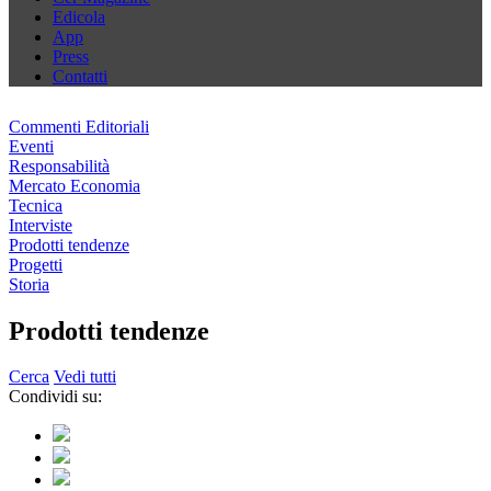
Edicola
App
Press
Contatti
Commenti Editoriali
Eventi
Responsabilità
Mercato Economia
Tecnica
Interviste
Prodotti tendenze
Progetti
Storia
Prodotti tendenze
Cerca
Vedi tutti
Condividi su: