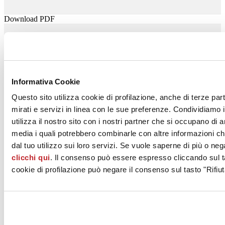
Download PDF
CERAMICA GLOBO S.p.A.
Località La Chiusa
Informativa Cookie
CASTEL SANT'ELIA, 01030
Viterbo
Questo sito utilizza cookie di profilazione, anche di terze par
mirati e servizi in linea con le sue preferenze. Condividiamo i
Tel. 0761 18731
utilizza il nostro sito con i nostri partner che si occupano di a
Fax 0761515168
media i quali potrebbero combinarle con altre informazioni ch
dal tuo utilizzo sui loro servizi. Se vuole saperne di più o neg
[email protected]
clicchi qui
. Il consenso può essere espresso cliccando sul ta
www.ceramicaglobo.com
cookie di profilazione può negare il consenso sul tasto "Rifiut