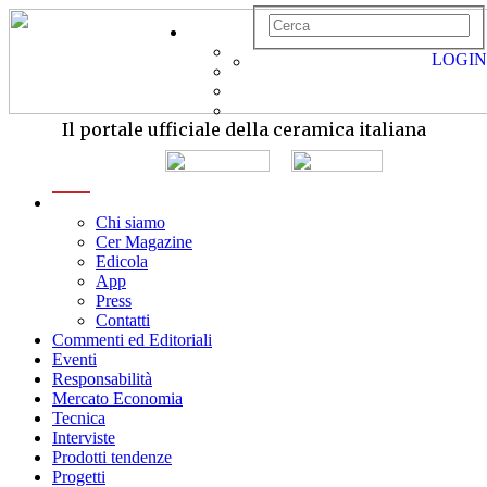
LOGIN
Il portale ufficiale della ceramica italiana
menu
Chi siamo
Cer Magazine
Edicola
App
Press
Contatti
Commenti ed Editoriali
Eventi
Responsabilità
Mercato Economia
Tecnica
Interviste
Prodotti tendenze
Progetti