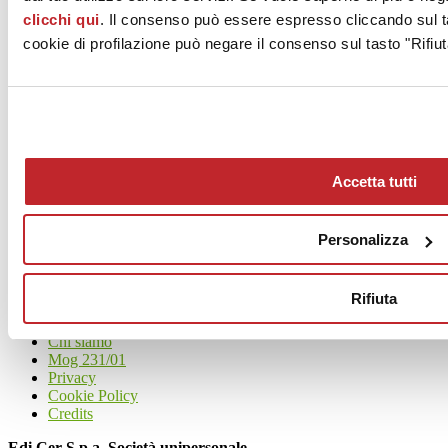
clicchi qui
. Il consenso può essere espresso cliccando sul ta
[email protected]
cookie di profilazione può negare il consenso sul tasto "Rifiut
www.cipagres.com
Accetta tutti
Personalizza
News
aziende
Rifiuta
Articoli
Chi siamo
Mog 231/01
Privacy
Cookie Policy
Credits
Edi.Cer S.p.a. Società unipersonale