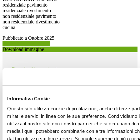
residenziale pavimento
residenziale rivestimento
non residenziale pavimento
non residenziale rivestimento
cucina
Pubblicato a Ottobre 2025
Richiedi info prodotto >
Download immagine
Download immagine 1 >
Download immagine 2 >
Informativa Cookie
CIPA GRES S.p.A.
S.S. 467 119
Questo sito utilizza cookie di profilazione, anche di terze par
CASALGRANDE, 42013
mirati e servizi in linea con le sue preferenze. Condividiamo i
Reggio Emilia
utilizza il nostro sito con i nostri partner che si occupano di a
Tel. 0522846890
media i quali potrebbero combinarle con altre informazioni ch
dal tuo utilizzo sui loro servizi. Se vuole saperne di più o neg
Fax 0522849910