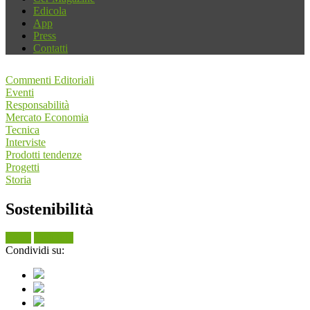
Edicola
App
Press
Contatti
Commenti Editoriali
Eventi
Responsabilità
Mercato Economia
Tecnica
Interviste
Prodotti tendenze
Progetti
Storia
Sostenibilità
Cerca
Vedi tutti
Condividi su: