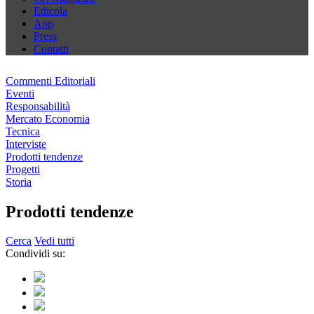
Edicola
App
Press
Contatti
Commenti Editoriali
Eventi
Responsabilità
Mercato Economia
Tecnica
Interviste
Prodotti tendenze
Progetti
Storia
Prodotti tendenze
Cerca
Vedi tutti
Condividi su: