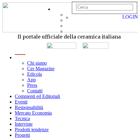
LOGIN
Il portale ufficiale della ceramica italiana
menu
Chi siamo
Cer Magazine
Edicola
App
Press
Contatti
Commenti ed Editoriali
Eventi
Responsabilità
Mercato Economia
Tecnica
Interviste
Prodotti tendenze
Progetti