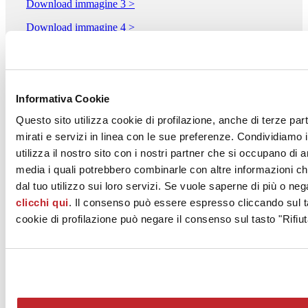
Download immagine 3 >
Download immagine 4 >
Download PDF
Informativa Cookie
Questo sito utilizza cookie di profilazione, anche di terze par
mirati e servizi in linea con le sue preferenze. Condividiamo i
CERAMICA DE MAIO FRANCESCO S.r.l.
Via Nazionale 63
utilizza il nostro sito con i nostri partner che si occupano di a
NOCERA SUPERIORE, 84015
media i quali potrebbero combinarle con altre informazioni ch
Salerno
dal tuo utilizzo sui loro servizi. Se vuole saperne di più o neg
Tel. 081 931011
clicchi qui
. Il consenso può essere espresso cliccando sul ta
cookie di profilazione può negare il consenso sul tasto "Rifiut
Fax
[email protected]
www.francescodemaio.it