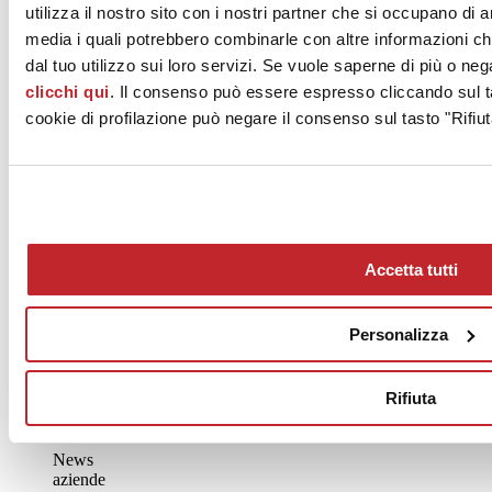
utilizza il nostro sito con i nostri partner che si occupano di a
media i quali potrebbero combinarle con altre informazioni ch
ERGON - EMILCERAMICA S.r.l. a socio unico
Via Ghiarola Nuova 29
dal tuo utilizzo sui loro servizi. Se vuole saperne di più o neg
FIORANO MODENESE, 41042
clicchi qui
. Il consenso può essere espresso cliccando sul ta
Modena
cookie di profilazione può negare il consenso sul tasto "Rifiut
Tel. 0536 835111
Fax
[email protected]
www.emilgroup.it/ergon
Accetta tutti
Personalizza
Rifiuta
News
aziende