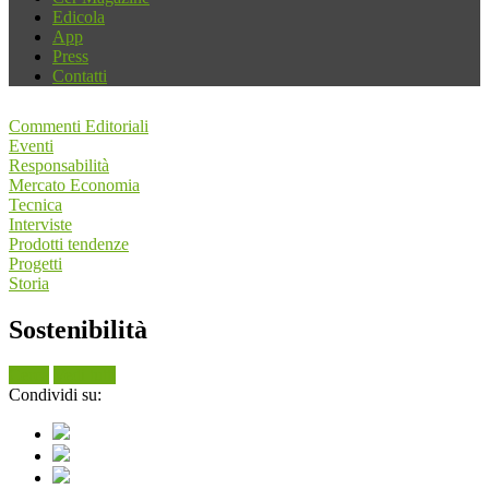
Edicola
App
Press
Contatti
Commenti Editoriali
Eventi
Responsabilità
Mercato Economia
Tecnica
Interviste
Prodotti tendenze
Progetti
Storia
Sostenibilità
Cerca
Vedi tutti
Condividi su: