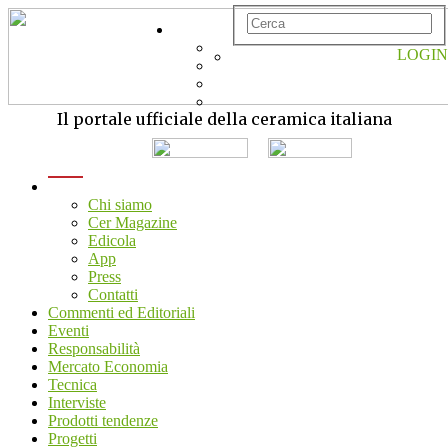
LOGIN
Il portale ufficiale della ceramica italiana
menu
Chi siamo
Cer Magazine
Edicola
App
Press
Contatti
Commenti ed Editoriali
Eventi
Responsabilità
Mercato Economia
Tecnica
Interviste
Prodotti tendenze
Progetti