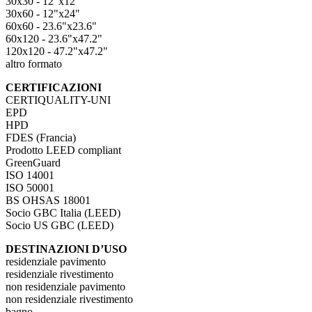
30x30 - 12"x12"
30x60 - 12"x24"
60x60 - 23.6"x23.6"
60x120 - 23.6"x47.2"
120x120 - 47.2"x47.2"
altro formato
CERTIFICAZIONI
CERTIQUALITY-UNI
EPD
HPD
FDES (Francia)
Prodotto LEED compliant
GreenGuard
ISO 14001
ISO 50001
BS OHSAS 18001
Socio GBC Italia (LEED)
Socio US GBC (LEED)
DESTINAZIONI D’USO
residenziale pavimento
residenziale rivestimento
non residenziale pavimento
non residenziale rivestimento
bagno