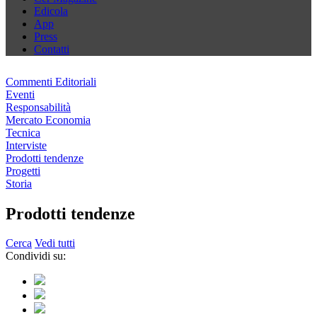
Edicola
App
Press
Contatti
Commenti Editoriali
Eventi
Responsabilità
Mercato Economia
Tecnica
Interviste
Prodotti tendenze
Progetti
Storia
Prodotti tendenze
Cerca
Vedi tutti
Condividi su: