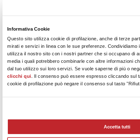
IMOLARTE - COOPERATIVA CERAMICA D'IMOLA S.c.
Via Vittorio Veneto 13
IMOLA, 40026
Informativa Cookie
Bologna
Questo sito utilizza cookie di profilazione, anche di terze par
Tel. 0542 601601
mirati e servizi in linea con le sue preferenze. Condividiamo i
utilizza il nostro sito con i nostri partner che si occupano di a
Fax 0542 31749
media i quali potrebbero combinarle con altre informazioni ch
[email protected]
dal tuo utilizzo sui loro servizi. Se vuole saperne di più o neg
clicchi qui
. Il consenso può essere espresso cliccando sul ta
www.ccimola.it
cookie di profilazione può negare il consenso sul tasto "Rifiut
Accetta tutti
News