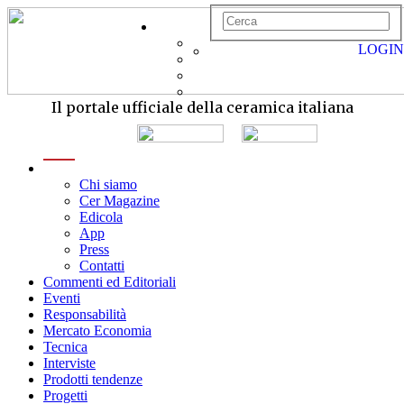
LOGIN
Il portale ufficiale della ceramica italiana
menu
Chi siamo
Cer Magazine
Edicola
App
Press
Contatti
Commenti ed Editoriali
Eventi
Responsabilità
Mercato Economia
Tecnica
Interviste
Prodotti tendenze
Progetti