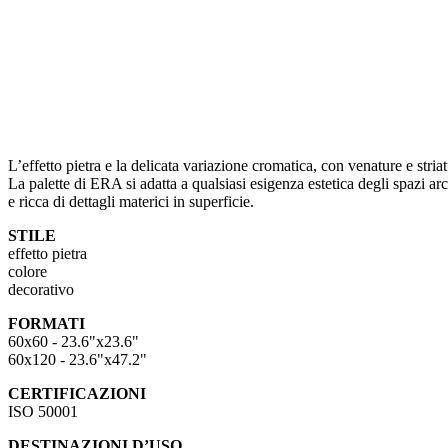
L’effetto pietra e la delicata variazione cromatica, con venature e stri
La palette di ERA si adatta a qualsiasi esigenza estetica degli spazi a
e ricca di dettagli materici in superficie.
STILE
effetto pietra
colore
decorativo
FORMATI
60x60 - 23.6"x23.6"
60x120 - 23.6"x47.2"
CERTIFICAZIONI
ISO 50001
DESTINAZIONI D’USO