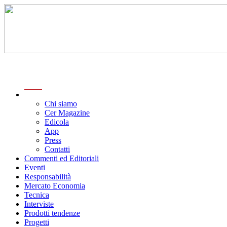
menu
Chi siamo
Cer Magazine
Edicola
App
Press
Contatti
Commenti ed Editoriali
Eventi
Responsabilità
Mercato Economia
Tecnica
Interviste
Prodotti tendenze
Progetti