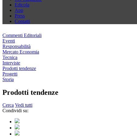
Edicola
App
Press
Contatti
Commenti Editoriali
Eventi
Responsabilità
Mercato Economia
Tecnica
Interviste
Prodotti tendenze
Progetti
Storia
Prodotti tendenze
Cerca
Vedi tutti
Condividi su: