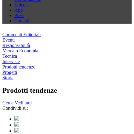
Edicola
App
Press
Contatti
Commenti Editoriali
Eventi
Responsabilità
Mercato Economia
Tecnica
Interviste
Prodotti tendenze
Progetti
Storia
Prodotti tendenze
Cerca
Vedi tutti
Condividi su: