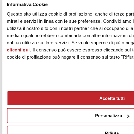
Informativa Cookie
Questo sito utilizza cookie di profilazione, anche di terze par
EDIMAX ASTOR - GRUPPO BETA S.p.A.
S.S. 569 234
mirati e servizi in linea con le sue preferenze. Condividiamo i
SOLIGNANO NUOVO, 41014
utilizza il nostro sito con i nostri partner che si occupano di a
Modena
media i quali potrebbero combinarle con altre informazioni ch
Tel. 059748911
dal tuo utilizzo sui loro servizi. Se vuole saperne di più o neg
clicchi qui
. Il consenso può essere espresso cliccando sul ta
Fax 059748990
cookie di profilazione può negare il consenso sul tasto "Rifiut
[email protected]
www.edimaxastor.it
Accetta tutti
Personalizza
News
Rifiuta
aziende