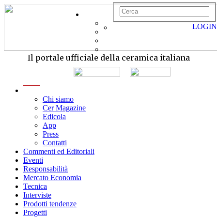
LOGIN
Il portale ufficiale della ceramica italiana
menu
Chi siamo
Cer Magazine
Edicola
App
Press
Contatti
Commenti ed Editoriali
Eventi
Responsabilità
Mercato Economia
Tecnica
Interviste
Prodotti tendenze
Progetti