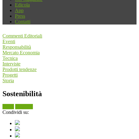
Edicola
App
Press
Contatti
Commenti Editoriali
Eventi
Responsabilità
Mercato Economia
Tecnica
Interviste
Prodotti tendenze
Progetti
Storia
Sostenibilità
Cerca
Vedi tutti
Condividi su: