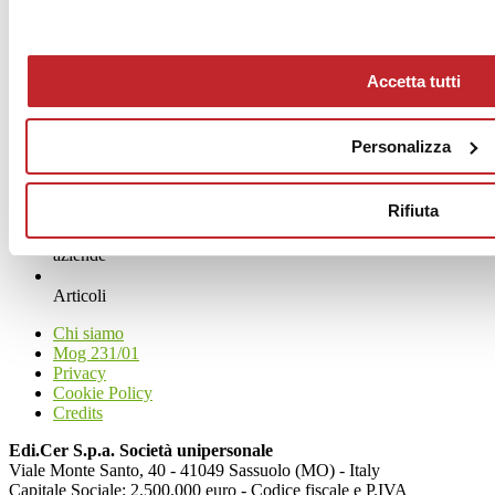
www.fioranese.it
Accetta tutti
Personalizza
Rifiuta
News
aziende
Articoli
Chi siamo
Mog 231/01
Privacy
Cookie Policy
Credits
Edi.Cer S.p.a. Società unipersonale
Viale Monte Santo, 40 - 41049 Sassuolo (MO) - Italy
Capitale Sociale: 2.500.000 euro - Codice fiscale e P.IVA