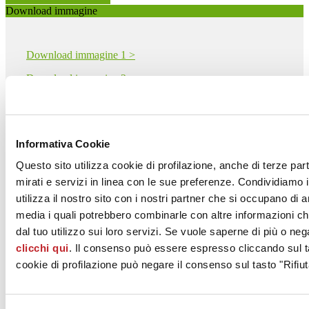
Download immagine
Download immagine 1 >
Download immagine 2 >
Download immagine 3 >
Download immagine 4 >
Informativa Cookie
Download immagine 5 >
Questo sito utilizza cookie di profilazione, anche di terze par
mirati e servizi in linea con le sue preferenze. Condividiamo i
CERAMICA FIORANESE - COEM S.p.A.
utilizza il nostro sito con i nostri partner che si occupano di a
Via Cameazzo 25
media i quali potrebbero combinarle con altre informazioni ch
FIORANO MODENESE, 41042
Modena
dal tuo utilizzo sui loro servizi. Se vuole saperne di più o neg
clicchi qui
. Il consenso può essere espresso cliccando sul ta
Tel. 0536993511
cookie di profilazione può negare il consenso sul tasto "Rifiut
Fax 0536993556
[email protected]