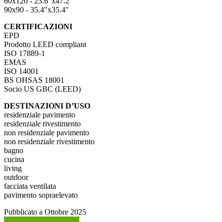
60x120 - 23.6"x47.2"
90x90 - 35.4"x35.4"
CERTIFICAZIONI
EPD
Prodotto LEED compliant
ISO 17889-1
EMAS
ISO 14001
BS OHSAS 18001
Socio US GBC (LEED)
DESTINAZIONI D’USO
residenziale pavimento
residenziale rivestimento
non residenziale pavimento
non residenziale rivestimento
bagno
cucina
living
outdoor
facciata ventilata
pavimento sopraelevato
Pubblicato a Ottobre 2025
Richiedi info prodotto >