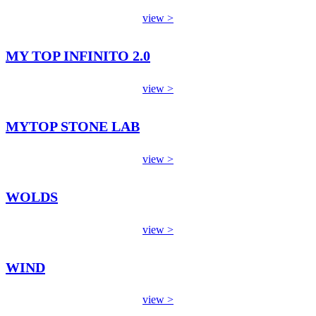
view >
MY TOP INFINITO 2.0
view >
MYTOP STONE LAB
view >
WOLDS
view >
WIND
view >