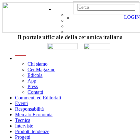
LOGIN
Il portale ufficiale della ceramica italiana
menu
Chi siamo
Cer Magazine
Edicola
App
Press
Contatti
Commenti ed Editoriali
Eventi
Responsabilità
Mercato Economia
Tecnica
Interviste
Prodotti tendenze
Progetti