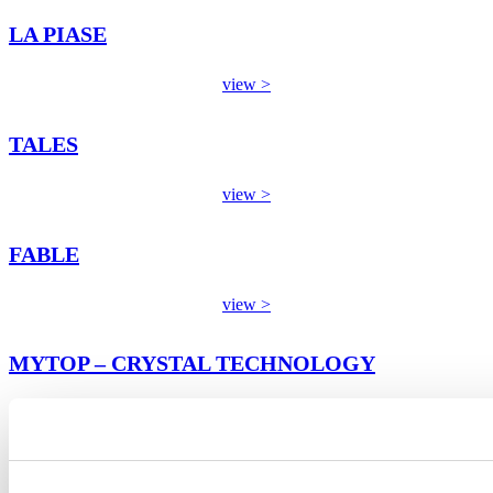
LA PIASE
view >
TALES
view >
FABLE
view >
MYTOP – CRYSTAL TECHNOLOGY
view >
Slaten Stone