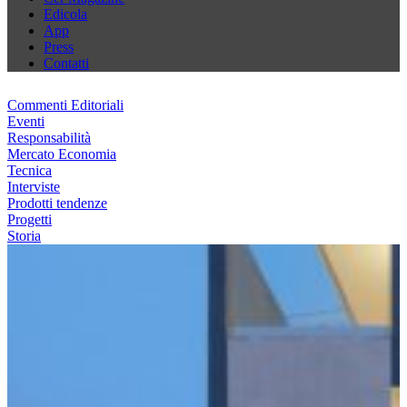
Edicola
App
Press
Contatti
Commenti Editoriali
Eventi
Responsabilità
Mercato Economia
Tecnica
Interviste
Prodotti tendenze
Progetti
Storia