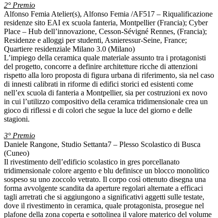
2° Premio
Alfonso Femia Atelier(s), Alfonso Femia /AF517 – Riqualificazione
residenze sito EAI ex scuola fanteria, Montpellier (Francia); Cyber
Place – Hub dell’innovazione, Cesson-Sévigné Rennes, (Francia);
Residenze e alloggi per studenti, Asnieressur-Seine, France;
Quartiere residenziale Milano 3.0 (Milano)
L’impiego della ceramica quale materiale assunto tra i protagonisti
del progetto, concorre a definire architetture ricche di attenzioni
rispetto alla loro proposta di figura urbana di riferimento, sia nel caso
di innesti calibrati in riforme di edifici storici ed esistenti come
nell’ex scuola di fanteria a Montpellier, sia per costruzioni ex novo
in cui l’utilizzo compositivo della ceramica tridimensionale crea un
gioco di riflessi e di colori che segue la luce del giorno e delle
stagioni.
3° Premio
Daniele Rangone, Studio Settanta7 – Plesso Scolastico di Busca
(Cuneo)
Il rivestimento dell’edificio scolastico in gres porcellanato
tridimensionale colore argento e blu definisce un blocco monolitico
sospeso su uno zoccolo vetrato. Il corpo così ottenuto disegna una
forma avvolgente scandita da aperture regolari alternate a efficaci
tagli arretrati che si aggiungono a significativi aggetti sulle testate,
dove il rivestimento in ceramica, quale protagonista, prosegue nel
plafone della zona coperta e sottolinea il valore materico del volume