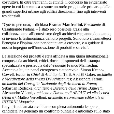
costruttivi. In oltre trent’anni di attività, il concorso ha evidenziato
opere in cui la ceramica assume un ruolo progettuale primario, dalle
grandi superfici urbane agli edifici direzionali, fino agli interventi
residenziali.
“Questo percorso, – dichiara
Franco Manfredini,
Presidente
di
Casalgrande Padana – è stato reso possibile grazie alla
collaborazione e all’entusiasmo degli architetti che, anno dopo anno,
ci inviano la testimonianza dei loro progetti. Sono loro a trasmetterci
l’energia e l’ispirazione per continuare a crescere, e a guidare il
nostro impegno nell’innovazione di prodotti e servizi”.
La selezione dei progetti è stata affidata a una giuria internazionale
composta da architetti, critici, docenti, esponenti della stampa
specializzata e presieduta dal
Presidente
Franco Manfredini.
Accanto a lui, un panel eterogeneo e autorevole: Simon Keane-
Cowell,
Editor in Chief
di
Architonic
; Tarik Abd El Gaber,
architetto
e
Vicedirettore della rivista D’Architectures
; Alessandra Ferrari,
architetto del Consiglio Nazionale degli Architetti di Roma
;
Sebastian Redecke,
architetto e Direttore della rivista Bauwelt
;
Alessandro Valenti,
architetto e Direttore di ABOUT ed elledecor.it
(Hearst)
; Matteo Vercelloni,
architetto e consulente editoriale di
INTERNI Magazine.
La giuria, chiamata a valutare con piena autonomia le opere
candidate, ha generato un confronto puntuale e articolato sullo stato