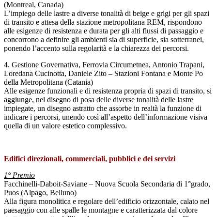
(Montreal, Canada)
L’impiego delle lastre a diverse tonalità di beige e grigi per gli spazi
di transito e attesa della stazione metropolitana REM, rispondono
alle esigenze di resistenza e durata per gli alti flussi di passaggio e
concorrono a definire gli ambienti sia di superficie, sia sotterranei,
ponendo l’accento sulla regolarità e la chiarezza dei percorsi.
4. Gestione Governativa, Ferrovia Circumetnea, Antonio Trapani,
Loredana Cucinotta, Daniele Zito – Stazioni Fontana e Monte Po
della Metropolitana (Catania)
Alle esigenze funzionali e di resistenza propria di spazi di transito, si
aggiunge, nel disegno di posa delle diverse tonalità delle lastre
impiegate, un disegno astratto che assorbe in realtà la funzione di
indicare i percorsi, unendo così all’aspetto dell’informazione visiva
quella di un valore estetico complessivo.
Edifici direzionali, commerciali, pubblici e dei servizi
1° Premio
Facchinelli-Daboit-Saviane – Nuova Scuola Secondaria di 1°grado,
Puos (Alpago, Belluno)
Alla figura monolitica e regolare dell’edificio orizzontale, calato nel
paesaggio con alle spalle le montagne e caratterizzata dal colore