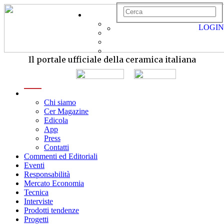
LOGIN
Il portale ufficiale della ceramica italiana
menu
Chi siamo
Cer Magazine
Edicola
App
Press
Contatti
Commenti ed Editoriali
Eventi
Responsabilità
Mercato Economia
Tecnica
Interviste
Prodotti tendenze
Progetti