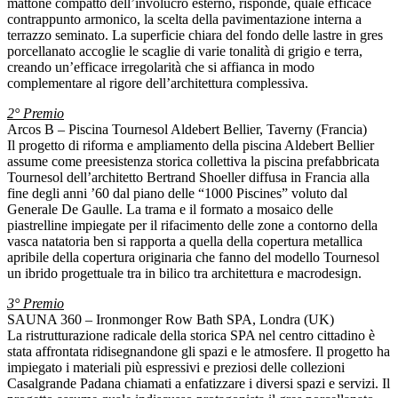
mattone compatto dell’involucro esterno, risponde, quale efficace
contrappunto armonico, la scelta della pavimentazione interna a
terrazzo seminato. La superficie chiara del fondo delle lastre in gres
porcellanato accoglie le scaglie di varie tonalità di grigio e terra,
creando un’efficace irregolarità che si affianca in modo
complementare al rigore dell’architettura complessiva.
2° Premio
Arcos B – Piscina Tournesol Aldebert Bellier, Taverny (Francia)
Il progetto di riforma e ampliamento della piscina Aldebert Bellier
assume come preesistenza storica collettiva la piscina prefabbricata
Tournesol dell’architetto Bertrand Shoeller diffusa in Francia alla
fine degli anni ’60 dal piano delle “1000 Piscines” voluto dal
Generale De Gaulle. La trama e il formato a mosaico delle
piastrelline impiegate per il rifacimento delle zone a contorno della
vasca natatoria ben si rapporta a quella della copertura metallica
apribile della copertura originaria che fanno del modello Tournesol
un ibrido progettuale tra in bilico tra architettura e macrodesign.
3° Premio
SAUNA 360 – Ironmonger Row Bath SPA, Londra (UK)
La ristrutturazione radicale della storica SPA nel centro cittadino è
stata affrontata ridisegnandone gli spazi e le atmosfere. Il progetto ha
impiegato i materiali più espressivi e preziosi delle collezioni
Casalgrande Padana chiamati a enfatizzare i diversi spazi e servizi. Il