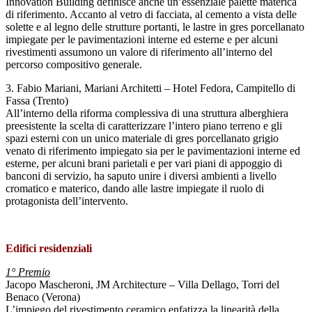
Innovation Building definisce anche un’essenziale palette materica
di riferimento. Accanto al vetro di facciata, al cemento a vista delle
solette e al legno delle strutture portanti, le lastre in gres porcellanato
impiegate per le pavimentazioni interne ed esterne e per alcuni
rivestimenti assumono un valore di riferimento all’interno del
percorso compositivo generale.
3. Fabio Mariani, Mariani Architetti – Hotel Fedora, Campitello di
Fassa (Trento)
All’interno della riforma complessiva di una struttura alberghiera
preesistente la scelta di caratterizzare l’intero piano terreno e gli
spazi esterni con un unico materiale di gres porcellanato grigio
venato di riferimento impiegato sia per le pavimentazioni interne ed
esterne, per alcuni brani parietali e per vari piani di appoggio di
banconi di servizio, ha saputo unire i diversi ambienti a livello
cromatico e materico, dando alle lastre impiegate il ruolo di
protagonista dell’intervento.
Edifici residenziali
1° Premio
Jacopo Mascheroni, JM Architecture – Villa Dellago, Torri del
Benaco (Verona)
L’impiego del rivestimento ceramico enfatizza la linearità della