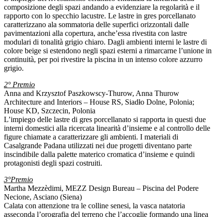
composizione degli spazi andando a evidenziare la regolarità e il
rapporto con lo specchio lacustre. Le lastre in gres porcellanato
caratterizzano ala sommatoria delle superfici orizzontali dalle
pavimentazioni alla copertura, anche’essa rivestita con lastre
modulari di tonalità grigio chiaro. Dagli ambienti interni le lastre di
colore beige si estendono negli spazi esterni a rimarcarne l’unione in
continuità, per poi rivestire la piscina in un intenso colore azzurro
grigio.
2° Premio
Anna and Krzysztof Paszkowscy-Thurow, Anna Thurow
Architecture and Interiors – House RS, Siadło Dolne, Polonia;
House KD, Szczecin, Polonia
L’impiego delle lastre di gres porcellanato si rapporta in questi due
interni domestici alla ricercata linearità d’insieme e al controllo delle
figure chiamate a caratterizzare gli ambienti. I materiali di
Casalgrande Padana utilizzati nei due progetti diventano parte
inscindibile dalla palette materico cromatica d’insieme e quindi
protagonisti degli spazi costruiti.
3°Premio
Martha Mezzèdimi, MEZZ Design Bureau – Piscina del Podere
Necione, Asciano (Siena)
Calata con attenzione tra le colline senesi, la vasca natatoria
asseconda l’orografia del terreno che l’accoglie formando una linea