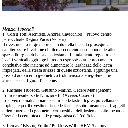
Menzioni speciali
1. Cossu Toni Architetti, Andrea Cavicchioli – Nuovo centro
parrocchiale Regina Pacis (Velletri)
Il rivestimento in gres porcellanato della facciata prosegue a
caratterizzare il volume ellittico ascendente corrispondente allo
spazio liturgico della sala sottostante. L’andamento regolare dei
listelli verticali aggiunge in modo espressivo un coronamento
conclusivo che insieme ad aumentare la larghezza della lastra
impiegata, della stessa altezza di quelle sottostanti, aggiunge una
posa ad andamento geometrico tridimensionale regolare, che
arricchisce la figura d’insieme.
2. Raffaele Truosolo, Giustino Marino, Cecere Management
Edificio residenziale Nunziare II, (Aversa, Caserta)
Le diverse tonalità chiare e scure delle lastre di gres porcellanato
impiegate per il rivestimento delle facciate sottolineano scatti, aggetti
e rientranze della geometria compositiva dell’insieme, sottolineando
l’uso della ceramica quale protagonista dell’edificio.
3. Lemay / Bisson, Fortin / Perkins&Will – REM Stations