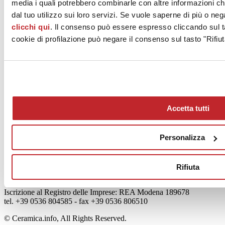
media i quali potrebbero combinarle con altre informazioni ch
dal tuo utilizzo sui loro servizi. Se vuole saperne di più o neg
clicchi qui
. Il consenso può essere espresso cliccando sul ta
cookie di profilazione può negare il consenso sul tasto "Rifiut
News
aziende
Articoli
Chi siamo
Accetta tutti
Mog 231/01
Privacy
Cookie Policy
Personalizza
Credits
Edi.Cer S.p.a. Società unipersonale
Viale Monte Santo, 40 - 41049 Sassuolo (MO) - Italy
Rifiuta
Capitale Sociale: 2.500.000 euro - Codice fiscale e P.IVA
00853700367
Iscrizione al Registro delle Imprese: REA Modena 189678
tel. +39 0536 804585 - fax +39 0536 806510
© Ceramica.info, All Rights Reserved.