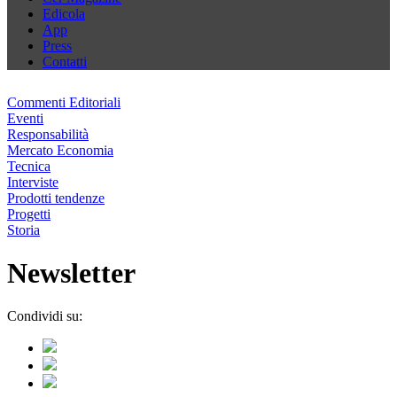
Edicola
App
Press
Contatti
Commenti Editoriali
Eventi
Responsabilità
Mercato Economia
Tecnica
Interviste
Prodotti tendenze
Progetti
Storia
Newsletter
Condividi su: