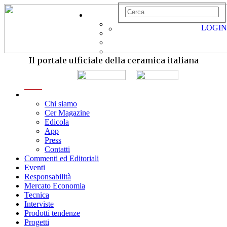
LOGIN
Il portale ufficiale della ceramica italiana
menu
Chi siamo
Cer Magazine
Edicola
App
Press
Contatti
Commenti ed Editoriali
Eventi
Responsabilità
Mercato Economia
Tecnica
Interviste
Prodotti tendenze
Progetti